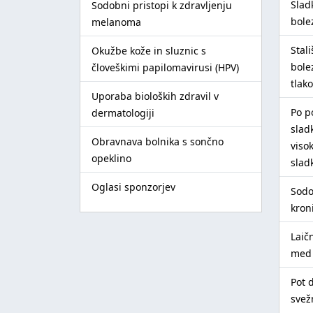
Slad
Sodobni pristopi k zdravljenju
bole
melanoma
Stal
Okužbe kože in sluznic s
bole
človeškimi papilomavirusi (HPV)
tlak
Uporaba bioloških zdravil v
Po p
dermatologiji
slad
Obravnava bolnika s sončno
viso
opeklino
slad
Oglasi sponzorjev
Sodo
kron
Laič
med 
Pot 
svež