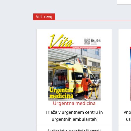
Več revij
Urgentna medicina
Triaža v urgentnem centru in
Vno
urgentnih ambulantah
us