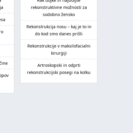
a
Rak dojke in najboljše
ja
rekonstruktivne možnosti za
Kirurško z
sodobno žensko
esa
Rekonstrukcija nosu – kaj je to in
ro
Laparos
do kod smo danes prišli
Ileus - 
Rekonstrukcije v maksilofacialni
kirurgiji
čine
Uporaba ras
Artroskopski in odprti
metabo
rekonstrukcijski posegi na kolku
topov