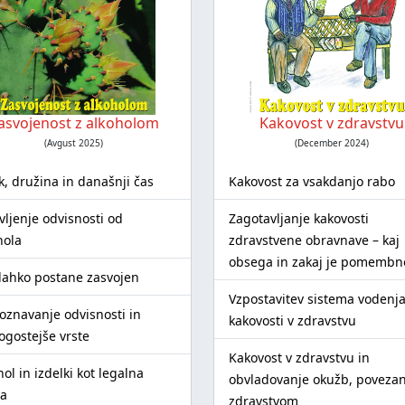
asvojenost z alkoholom
Kakovost v zdravstvu
(Avgust 2025)
(December 2024)
k, družina in današnji čas
Kakovost za vsakdanjo rabo
vljenje odvisnosti od
Zagotavljanje kakovosti
hola
zdravstvene obravnave – kaj
obsega in zakaj je pomembn
lahko postane zasvojen
Vzpostavitev sistema vodenj
oznavanje odvisnosti in
kakovosti v zdravstvu
ogostejše vrste
Kakovost v zdravstvu in
ol in izdelki kot legalna
obvladovanje okužb, povezan
a
zdravstvom