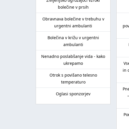
Življenjsko ogrožajoči vzroki
bolečine v prsih
Obravnava bolečine v trebuhu v
urgentni ambulanti
pov
Bolečina v križu v urgentni
ambulanti
Nenadno poslabšanje vida - kako
ukrepamo
Vs
in 
Otrok s povišano telesno
temperaturo
Pne
Oglasi sponzorjev
–
Po