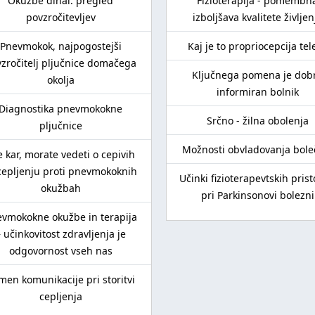
Okužbe dihal: pregled
Fizioterapija - pomembn
povzročitevljev
izboljšava kvalitete življen
Pnevmokok, najpogostejši
Kaj je to propriocepcija tel
zročitelj pljučnice domačega
Ključnega pomena je dob
okolja
informiran bolnik
Diagnostika pnevmokokne
Srčno - žilna obolenja
pljučnice
Možnosti obvladovanja bole
e kar, morate vedeti o cepivih
cepljenju proti pnevmokoknih
Učinki fizioterapevtskih pris
okužbah
pri Parkinsonovi bolezni
vmokokne okužbe in terapija
 učinkovitost zdravljenja je
odgovornost vseh nas
men komunikacije pri storitvi
cepljenja