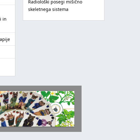
Radiološki posegi mišično
skeletnega sistema
i in
apije