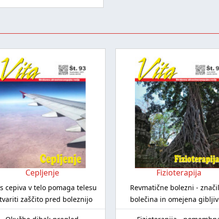
Cepljenje
Fizioterapija
s cepiva v telo pomaga telesu
Revmatične bolezni - znači
tvariti zaščito pred boleznijo
bolečina in omejena gibljiv