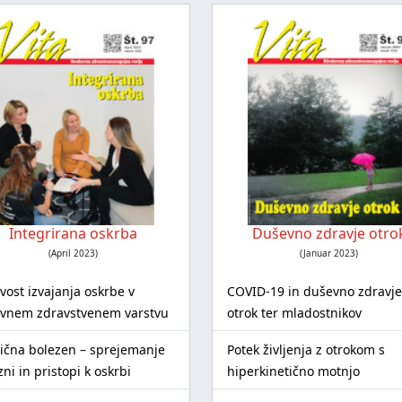
Integrirana oskrba
Duševno zdravje otro
(April 2023)
(Januar 2023)
vost izvajanja oskrbe v
COVID-19 in duševno zdravje
vnem zdravstvenem varstvu
otrok ter mladostnikov
ična bolezen – sprejemanje
Potek življenja z otrokom s
ni in pristopi k oskrbi
hiperkinetično motnjo