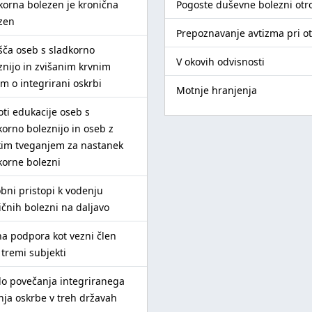
korna bolezen je kronična
Pogoste duševne bolezni otr
zen
Prepoznavanje avtizma pri o
išča oseb s sladkorno
V okovih odvisnosti
znijo in zvišanim krvnim
om o integrirani oskrbi
Motnje hranjenja
oti edukacije oseb s
korno boleznijo in oseb z
kim tveganjem za nastanek
korne bolezni
bni pristopi k vodenju
ičnih bolezni na daljavo
na podpora kot vezni člen
tremi subjekti
do povečanja integriranega
nja oskrbe v treh državah