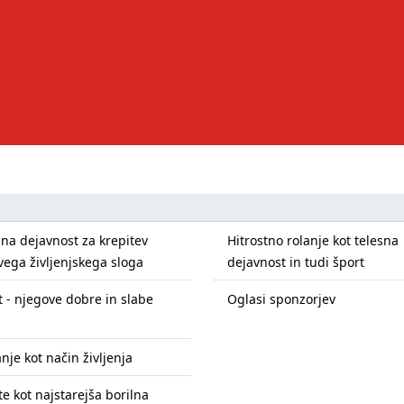
sna dejavnost za krepitev
Hitrostno rolanje kot telesna
vega življenjskega sloga
dejavnost in tudi šport
t - njegove dobre in slabe
Oglasi sponzorjev
nje kot način življenja
te kot najstarejša borilna