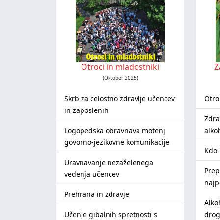
Otroci in mladostniki
Z
(Oktober 2025)
Skrb za celostno zdravlje učencev
Otro
in zaposlenih
Zdra
Logopedska obravnava motenj
alko
govorno-jezikovne komunikacije
Kdo 
Uravnavanje nezaželenega
Prep
vedenja učencev
najp
Prehrana in zdravje
Alkoh
Učenje gibalnih spretnosti s
drog