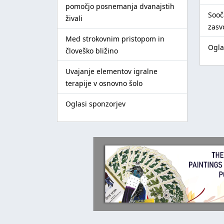
pomočjo posnemanja dvanajstih
Sooč
živali
zasv
Med strokovnim pristopom in
Ogla
človeško bližino
Uvajanje elementov igralne
terapije v osnovno šolo
Oglasi sponzorjev