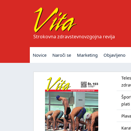
Strokovna zdravstevnovzgojna revija
Novice
Naroči se
Marketing
Objavljeno
Tele
zdra
Špor
plati
Plava
Kara