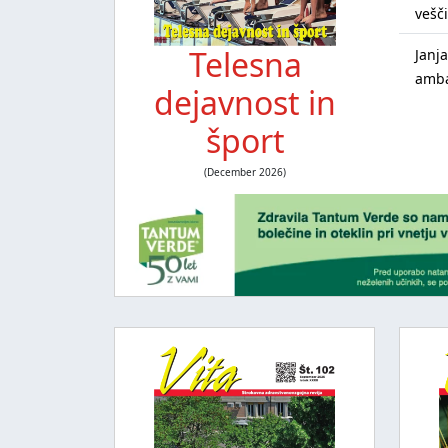
vešč
Telesna
Janj
amba
dejavnost in
šport
(December 2026)