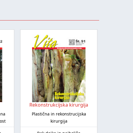
Rekonstrukcijska kirurgija
Aku
lna
Plastična in rekonstrucijska
Anat
ost
kirurgija
Bolečina