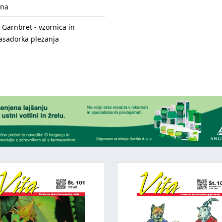
ina
a Garnbret - vzornica in
sadorka plezanja