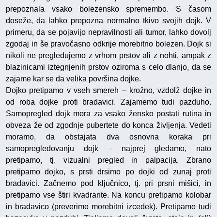
prepoznala vsako bolezensko spremembo. S časom
doseže, da lahko prepozna normalno tkivo svojih dojk. V
primeru, da se pojavijo nepravilnosti ali tumor, lahko dovolj
zgodaj in še pravočasno odkrije morebitno bolezen. Dojk si
nikoli ne pregledujemo z vrhom prstov ali z nohti, ampak z
blazinicami iztegnjenih prstov oziroma s celo dlanjo, da se
zajame kar se da velika površina dojke.
Dojko pretipamo v vseh smereh – krožno, vzdolž dojke in
od roba dojke proti bradavici. Zajamemo tudi pazduho.
Samopregled dojk mora za vsako žensko postati rutina in
obveza že od zgodnje pubertete do konca življenja. Vedeti
moramo, da obstajata dva osnovna koraka pri
samopregledovanju dojk – najprej gledamo, nato
pretipamo, tj. vizualni pregled in palpacija. Zbrano
pretipamo dojko, s prsti drsimo po dojki od zunaj proti
bradavici. Začnemo pod ključnico, tj. pri prsni mišici, in
pretipamo vse štiri kvadrante. Na koncu pretipamo kolobar
in bradavico (preverimo morebitni izcedek). Pretipamo tudi