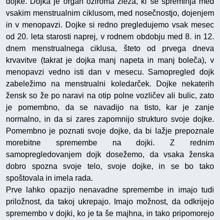
dojke. Dojka je organ oziroma žleza, ki se spreminja med
vsakim menstrualnim ciklusom, med nosečnostjo, dojenjem
in v menopavzi. Dojke si redno pregledujemo vsak mesec
od 20. leta starosti naprej, v rodnem obdobju med 8. in 12.
dnem menstrualnega ciklusa, šteto od prvega dneva
krvavitve (takrat je dojka manj napeta in manj boleča), v
menopavzi vedno isti dan v mesecu. Samopregled dojk
zabeležimo na menstrualni koledarček. Dojke nekaterih
žensk so že po naravi na otip polne vozličev ali bulic, zato
je pomembno, da se navadijo na tisto, kar je zanje
normalno, in da si zares zapomnijo strukturo svoje dojke.
Pomembno je poznati svoje dojke, da bi lažje prepoznale
morebitne spremembe na dojki. Z rednim
samopregledovanjem dojk dosežemo, da vsaka ženska
dobro spozna svoje telo, svoje dojke, in se bo tako
spoštovala in imela rada.
Prve lahko opazijo nenavadne spremembe in imajo tudi
priložnost, da takoj ukrepajo. Imajo možnost, da odkrijejo
spremembo v dojki, ko je ta še majhna, in tako pripomorejo