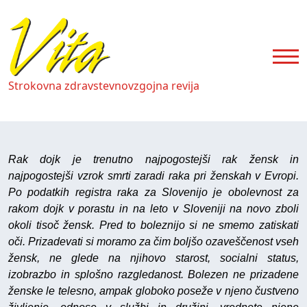
Strokovna zdravstevnovzgojna revija
Rak dojk je trenutno najpogostejši rak žensk in
najpogostejši vzrok smrti zaradi raka pri ženskah v Evropi.
Po podatkih registra raka za Slovenijo je obolevnost za
rakom dojk v porastu in na leto v Sloveniji na novo zboli
okoli tisoč žensk. Pred to boleznijo si ne smemo zatiskati
oči. Prizadevati si moramo za čim boljšo ozaveščenost vseh
žensk, ne glede na njihovo starost, socialni status,
izobrazbo in splošno razgledanost. Bolezen ne prizadene
ženske le telesno, ampak globoko poseže v njeno čustveno