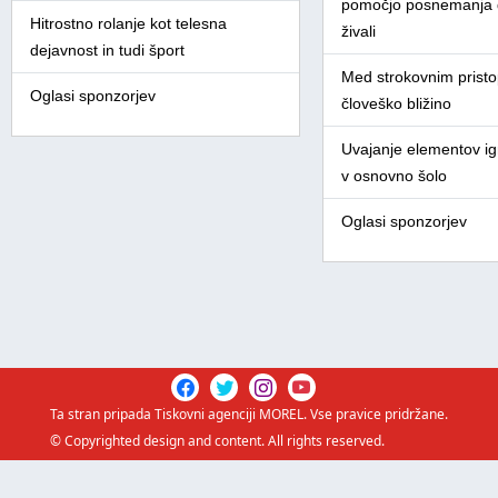
pomočjo posnemanja d
Hitrostno rolanje kot telesna
živali
dejavnost in tudi šport
Med strokovnim prist
Oglasi sponzorjev
človeško bližino
Uvajanje elementov igr
v osnovno šolo
Oglasi sponzorjev
Ta stran pripada
Tiskovni agenciji MOREL
. Vse pravice pridržane.
© Copyrighted design and content. All rights reserved.