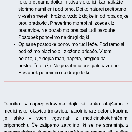
roke pretipamo dojko in tkiva v okolici, kar najlažje
storimo namiljeni pod prho. Dojko najprej pretipamo
v vseh smereh: krožno, vzdolž dojke in od roba dojke
proti bradavici. Preverimo morebitni izcedek iz
bradavice. Ne pozabimo pretipati tudi pazduhe.
Postopek ponovimo na drugi dojki.
Opisane postopke ponovimo tudi leže. Pod ramo si
podložimo blazino ali zloženo brisačo. V tem
položaju je dojka manj napeta, pregled pa
posledično lažji. Ne pozabimo pretipati pazduhe.
Postopek ponovimo na drugi dojki.
Tehniko samopregledovanja dojk si lahko olajšamo z
medicinsko rokavico (rokavica, napolnjena z gelom; kupimo
jo lahko v vseh trgovinah z medicinskotehničnimi
pripomočki). Če zatipamo zatrdlino, ki se ne spreminja z