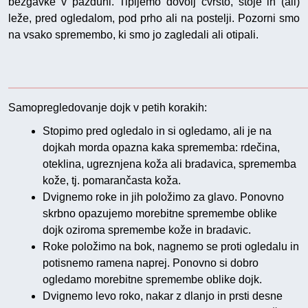
bezgavke v pazduhi. Tipljemo dovolj čvrsto, stoje in (ali)
leže, pred ogledalom, pod prho ali na postelji. Pozorni smo
na vsako spremembo, ki smo jo zagledali ali otipali.
Samopregledovanje dojk v petih korakih:
Stopimo pred ogledalo in si ogledamo, ali je na
dojkah morda opazna kaka sprememba: rdečina,
oteklina, ugreznjena koža ali bradavica, sprememba
kože, tj. pomarančasta koža.
Dvignemo roke in jih položimo za glavo. Ponovno
skrbno opazujemo morebitne spremembe oblike
dojk oziroma spremembe kože in bradavic.
Roke položimo na bok, nagnemo se proti ogledalu in
potisnemo ramena naprej. Ponovno si dobro
ogledamo morebitne spremembe oblike dojk.
Dvignemo levo roko, nakar z dlanjo in prsti desne