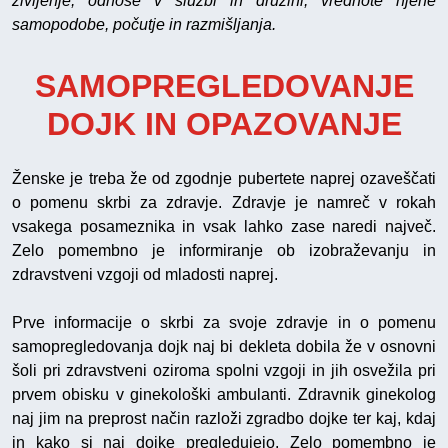
življenje, odnose v službi in družini, vrednote njene
samopodobe, počutje in razmišljanja.
SAMOPREGLEDOVANJE
DOJK IN OPAZOVANJE
Ženske je treba že od zgodnje pubertete naprej ozaveščati
o pomenu skrbi za zdravje. Zdravje je namreč v rokah
vsakega posameznika in vsak lahko zase naredi največ.
Zelo pomembno je informiranje ob izobraževanju in
zdravstveni vzgoji od mladosti naprej.
Prve informacije o skrbi za svoje zdravje in o pomenu
samopregledovanja dojk naj bi dekleta dobila že v osnovni
šoli pri zdravstveni oziroma spolni vzgoji in jih osvežila pri
prvem obisku v ginekološki ambulanti. Zdravnik ginekolog
naj jim na preprost način razloži zgradbo dojke ter kaj, kdaj
in kako si naj dojke pregledujejo. Zelo pomembno je