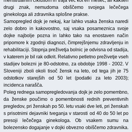
menstrualnim ciklusom in traja več kot en mesec, ali kakšen
drugi znak, nemudoma obiščemo svojega lečečega
ginekologa ali zdravnika splošne prakse.
Samopregled dojk je nekaj, kar lahko vsaka ženska naredi
zelo dobro in kakovostno, saj vsaka posameznica svoje
dojke najbolje pozna in lahko tako na enostaven način
pripomore k zgodnji diagnozi, čimprejšnjemu zdravljenju in
rehabilitaciji. Stopnja preživetja bolnic je odvisna od stadija,
v katerem je bil rak odkrit. Relativno petletno preživetje vseh
stadijev bolezni je 80-odstotno, za obdobje 1998 - 2002. V
Sloveniji zboli okoli tisoč žensk na leto, od tega jih je 75
odstotkov starejših od 50 let (podatki za leto 2003);
incidenca narašča.
Poleg rednega samopregledovanja dojk je zelo pomembno,
da ženske poučimo o pomembnosti rednih preventivnih
pregledov, pri ženskah po 50. letu vsaki dve leti, pri ženskah
s prisotnimi dejavniki tveganja v starosti od 40 do 50 let po
presoji lečečega ginekologa. Ob vsakem sumu na
bolezensko dogajanje v dojki obvezno obiščemo zdravnika.