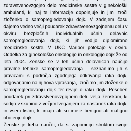
zdravstvenovzgojno delo medicinske sestre v ginekološki
ambulanti, ki naj te informacije dopolnjuje in jim izroči
zloženko o samopregledovanju dojk. V zadnjem času
dajemo vedno večji poudarek zdravstvenovzgojnemu delu v
okviru brezplačnih individualnih učnih delavnic
samopregledovanja dojk, ki jih vodijo diplomirane
medicinske sestre. V UKC Maribor potekajo v okviru
Oddelka za ginekološko onkologijo in onkologijo dojk že od
leta 2004. Ženske se v teh učnih delavnicah naučijo
pravilne tehnike samopregledovanja – seznanimo jih s
pravicami s področja zgodnjega odkrivanja raka dojk,
odgovarjamo na njihova vprašanja, izročimo jim zloženke o
samopregledovanju dojk ter revije o raku dojk. Poseben
poudarek pri zdravstvenovzgojnem delu velja ženskam, ki
sodijo v skupino z večjim tveganjem za nastanek raka dojk,
in vsem tistim, ki imajo ali so imele benigno ali maligno
obolenje dojk.
Ženske je treba naučiti, da si zapomnijo strukturo svoje