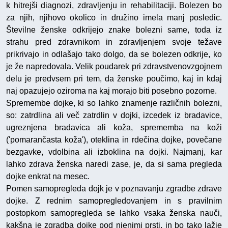
k hitrejši diagnozi, zdravljenju in rehabilitaciji. Bolezen bo
za njih, njihovo okolico in družino imela manj posledic.
Številne ženske odkrijejo znake bolezni same, toda iz
strahu pred zdravnikom in zdravljenjem svoje težave
prikrivajo in odlašajo tako dolgo, da se bolezen odkrije, ko
je že napredovala. Velik poudarek pri zdravstvenovzgojnem
delu je predvsem pri tem, da ženske poučimo, kaj in kdaj
naj opazujejo oziroma na kaj morajo biti posebno pozorne.
Spremembe dojke, ki so lahko znamenje različnih bolezni,
so: zatrdlina ali več zatrdlin v dojki, izcedek iz bradavice,
ugreznjena bradavica ali koža, sprememba na koži
('pomarančasta koža'), oteklina in rdečina dojke, povečane
bezgavke, vdolbina ali izboklina na dojki. Najmanj, kar
lahko zdrava ženska naredi zase, je, da si sama pregleda
dojke enkrat na mesec.
Pomen samopregleda dojk je v poznavanju zgradbe zdrave
dojke. Z rednim samopregledovanjem in s pravilnim
postopkom samopregleda se lahko vsaka ženska nauči,
kakšna je zgradba dojke pod njenimi prsti, in bo tako lažje