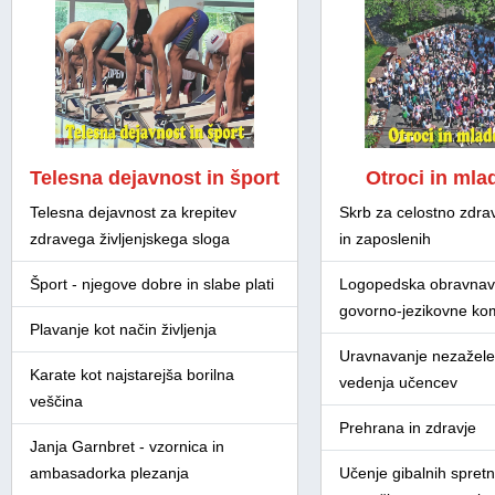
Telesna dejavnost in šport
Otroci in mla
Telesna dejavnost za krepitev
Skrb za celostno zdra
zdravega življenjskega sloga
in zaposlenih
Šport - njegove dobre in slabe plati
Logopedska obravnav
govorno-jezikovne ko
Plavanje kot način življenja
Uravnavanje nezažel
Karate kot najstarejša borilna
vedenja učencev
veščina
Prehrana in zdravje
Janja Garnbret - vzornica in
ambasadorka plezanja
Učenje gibalnih spretn