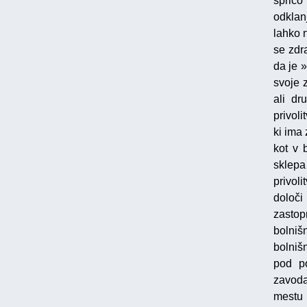
sprič
odklanj
lahko n
se zdr
da je »
svoje 
ali dr
privol
ki ima
kot v 
sklepa
privol
določi
zastop
bolniš
bolniš
pod p
zavoda
mestu 