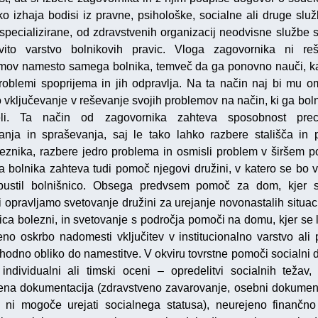
ko izhaja bodisi iz pravne, psihološke, socialne ali druge služ
 specializirane, od zdravstvenih organizacij neodvisne službe s
vito varstvo bolnikovih pravic. Vloga zagovornika ni re
mov namesto samega bolnika, temveč da ga ponovno nauči, k
roblemi spoprijema in jih odpravlja. Na ta način naj bi mu o
o vključevanje v reševanje svojih problemov na način, ki ga bol
eli. Ta način od zagovornika zahteva sposobnost prec
anja in spraševanja, saj le tako lahko razbere stališča in 
znika, razbere jedro problema in osmisli problem v širšem p
a bolnika zahteva tudi pomoč njegovi družini, v katero se bo vr
ustil bolnišnico. Obsega predvsem pomoč za dom, kjer s
 opravljamo svetovanje družini za urejanje novonastalih situacij
ica bolezni, in svetovanje s področja pomoči na domu, kjer se 
no oskrbo nadomesti vključitev v institucionalno varstvo ali
ehodno obliko do namestitve. V okviru tovrstne pomoči socialni 
 individualni ali timski oceni – opredelitvi socialnih težav,
ena dokumentacija (zdravstveno zavarovanje, osebni dokument
h ni mogoče urejati socialnega statusa), neurejeno finančno