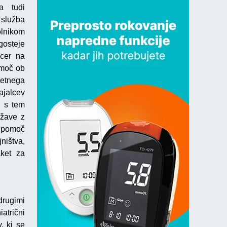
a tudi
 služba
olnikom
gosteje
icer na
omoč ob
retnega
vajalcev
, s tem
ežave z
, pomoč
ništva,
aket za
drugimi
atrični
, ki se