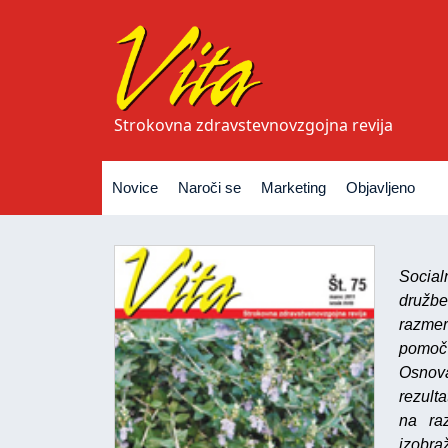
Strokovna zdravstevnovzgojna revija
Novice
Naroči se
Marketing
Objavljeno
Social
družbe
razmer
pomoč 
Osnova
rezulta
na raz
izobra