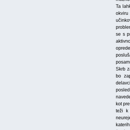
Ta lah
okviru
učinko
proble
se s p
aktivn
opred
posluš
posame
Skrb z
bo zap
delavci
posled
navede
kot pr
teži k
neurej
kateri