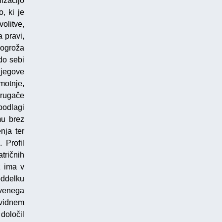
zacijo
o, ki je
volitve,
 pravi,
e ogroža
do sebi
njegove
motnje,
drugače
podlagi
mu brez
nja ter
 Profil
tričnih
ž ima v
oddelku
venega
 vidnem
določil