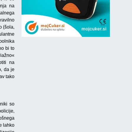
anja na
ialnega
avilno
o (šola,
ulantne
bolnika
o bi to
iažno«
titi na
, da je
av tako
niki so
licije,
lošnega
e lahko