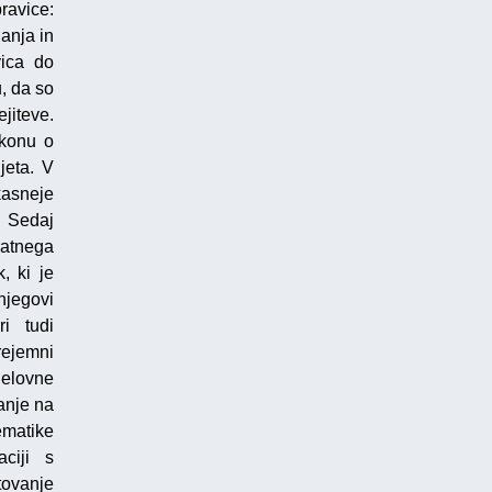
ravice:
anja in
vica do
, da so
jiteve.
akonu o
jeta. V
kasneje
. Sedaj
atnega
, ki je
njegovi
i tudi
rejemni
Delovne
anje na
ematike
ciji s
tovanje