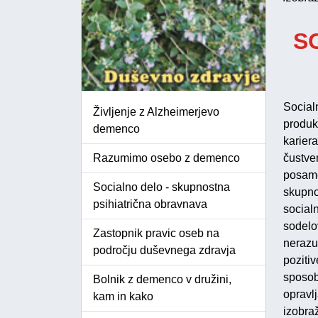
S
Social
Življenje z Alzheimerjevo
produkt
demenco
karier
Razumimo osebo z demenco
čustve
posame
Socialno delo - skupnostna
skupno
psihiatrična obravnava
social
sodelo
Zastopnik pravic oseb na
nerazu
področju duševnega zdravja
poziti
sposo
Bolnik z demenco v družini,
opravl
kam in kako
izobra