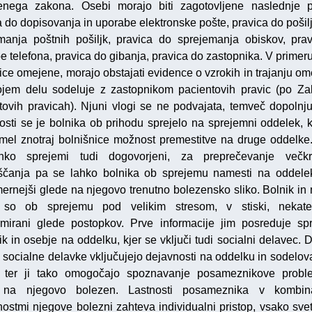
nega zakona. Osebi morajo biti zagotovljene naslednje p
a do dopisovanja in uporabe elektronske pošte, pravica do pošilj
manja poštnih pošiljk, pravica do sprejemanja obiskov, pra
e telefona, pravica do gibanja, pravica do zastopnika. V primeru
ice omejene, morajo obstajati evidence o vzrokih in trajanju ome
ojem delu sodeluje z zastopnikom pacientovih pravic (po Z
tovih pravicah). Njuni vlogi se ne podvajata, temveč dopolnju
losti se je bolnika ob prihodu sprejelo na sprejemni oddelek, 
imel znotraj bolnišnice možnost premestitve na druge oddelke
hko sprejemi tudi dogovorjeni, za preprečevanje večkr
čanja pa se lahko bolnika ob sprejemu namesti na oddelek
mernejši glede na njegovo trenutno bolezensko sliko. Bolnik in 
i so ob sprejemu pod velikim stresom, v stiski, nekater
rmirani glede postopkov. Prve informacije jim posreduje sp
ik in osebje na oddelku, kjer se vključi tudi socialni delavec. 
 socialne delavke vključujejo dejavnosti na oddelku in sodelov
h ter ji tako omogočajo spoznavanje posameznikove probl
 na njegovo bolezen. Lastnosti posameznika v kombina
ostmi njegove bolezni zahteva individualni pristop, vsako sve