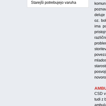
Starejši potrebujejo varuha
komun
poznav
deluje
oz. bo
ima po
pristo
različ
problem
storit
poveza
mlados
staros
posvoj
novoro
AMBU
CSD v 
tudi z
ambula