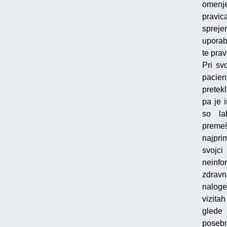
omenje
pravic
spreje
uporab
te prav
Pri sv
pacien
pretek
pa je 
so la
premeš
najpri
svojc
neinfo
zdravn
naloge
vizita
glede
posebn