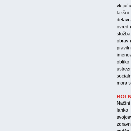
vključ
takšni
delav
ovredno
služba
obravn
praviln
imeno
obliko
ustrez
social
mora s
BOLN
Načini
lahko 
svojce
zdravn