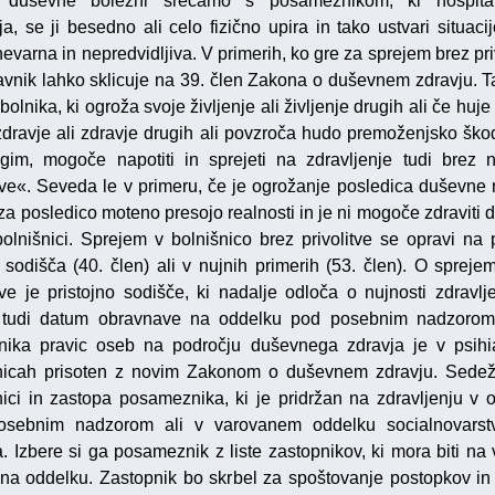
o duševne bolezni srečamo s posameznikom, ki hospitali
a, se ji besedno ali celo fizično upira in tako ustvari situacij
evarna in nepredvidljiva. V primerih, ko gre za sprejem brez pri
avnik lahko sklicuje na 39. člen Zakona o duševnem zdravju. Ta
bolnika, ki ogroža svoje življenje ali življenje drugih ali če huj
zdravje ali zdravje drugih ali povzroča hudo premoženjsko ško
ugim, mogoče napotiti in sprejeti na zdravljenje tudi brez 
itve«. Seveda le v primeru, če je ogrožanje posledica duševne 
 za posledico moteno presojo realnosti in je ni mogoče zdraviti 
bolnišnici. Sprejem v bolnišnico brez privolitve se opravi na 
 sodišča (40. člen) ali v nujnih primerih (53. člen). O spreje
itve je pristojno sodišče, ki nadalje odloča o nujnosti zdravlje
 tudi datum obravnave na oddelku pod posebnim nadzorom.
nika pravic oseb na področju duševnega zdravja je v psihia
nicah prisoten z novim Zakonom o duševnem zdravju. Sede
nici in zastopa posameznika, ki je pridržan na zdravljenju v 
osebnim nadzorom ali v varovanem oddelku socialnovarst
. Izbere si ga posameznik z liste zastopnikov, ki mora biti na
na oddelku. Zastopnik bo skrbel za spoštovanje postopkov in 