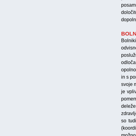
posame
določi
dopoln
BOLN
Bolnik
odvis
poslu
odločan
opolno
in s po
svoje 
je vpl
pomemb
deleže
zdravl
so tud
(koor
možnos