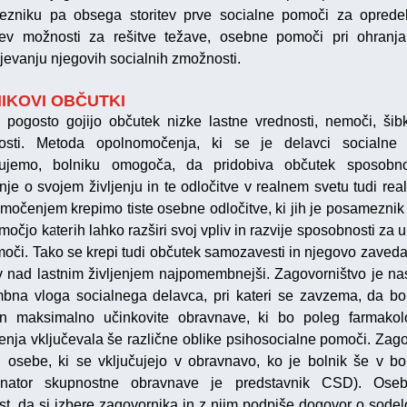
zniku pa obsega storitev prve socialne pomoči za opredel
tev možnosti za rešitve težave, osebne pomoči pri ohranja
jevanju njegovih socialnih zmožnosti.
IKOVI OBČUTKI
i pogosto gojijo občutek nizke lastne vrednosti, nemoči, šibk
nosti. Metoda opolnomočenja, ki se je delavci socialne 
žujemo, bolniku omogoča, da pridobiva občutek sposobno
je o svojem življenju in te odločitve v realnem svetu tudi reali
močenjem krepimo tiste osebne odločitve, ki jih je posameznik 
močjo katerih lahko razširi svoj vpliv in razvije sposobnosti za
moči. Tako se krepi tudi občutek samozavesti in njegovo zaveda
iv nad lastnim življenjem najpomembnejši. Zagovorništvo je na
na vloga socialnega delavca, pri kateri se zavzema, da bo
n maksimalno učinkovite obravnave, ki bo poleg farmako
jenja vključevala še različne oblike psihosocialne pomoči. Zago
i osebe, ki se vključujejo v obravnavo, ko je bolnik še v bol
dinator skupnostne obravnave je predstavnik CSD). Ose
t, da si izbere zagovornika in z njim podpiše dogovor o sodel