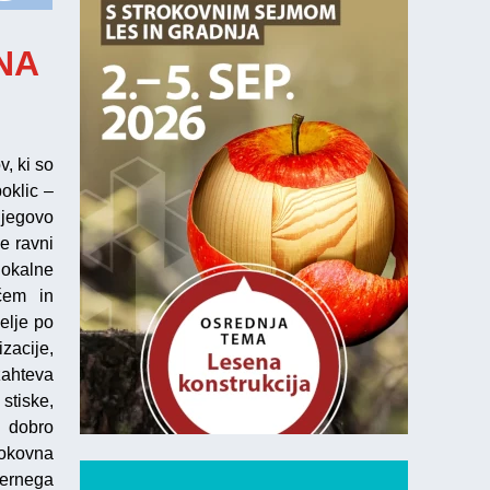
NA
, ki so
oklic –
njegovo
e ravni
lokalne
ačem in
elje po
zacije,
zahteva
stiske,
 dobro
rokovna
mernega