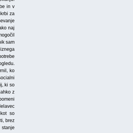
be in v
krbi za
ševanje
ako naj
mogočil
nik sam
iznega
potrebe
ogledu.
nil, ko
ocialni
, ki so
lahko z
 pomeni
delavec
 kot so
i, brez
 stanje