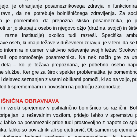
ujejo, je ohranjanje posameznikovega zdravja in funkcionir
 ravni, da ne potrebuje bolnišničnega zdravljenja. Za soc
ca je pomembno, da prepozna stisko posameznika, jo pr
ti ter jo skupaj z osebo in njegovo ožjo (družina, svojci) in širš
, razne institucije) okolico tudi razreši. Specifika amb
ave oseb, ki imajo težave v duševnem zdravju, je v tem, da se 
o informira in usmeri v aktivno reševanje svojih težav. Strokovn
vali opolnomočenje posameznika. Na nek način gre za »tr
 dela – ko je težava prepoznana, je potrebno osebo napo
ne službe. Ker gre za širok spekter problematike, je pomembno
ni delavec seznanjen z vsemi oblikami pomoči, ki so na voljo, pr
lediti spremembam in novostim na področju zakonodaje.
IŠNIČNA OBRAVNAVA
 in vzroki sprejemov v psihiatrično bolnišnico so različni. Bol
pripeljani z reševalnim vozilom, pridejo lahko v spremstvu po
v, lahko pa posameznik pride tudi prostovoljno z napotnico sp
ika; lahko so povratniki ali sprejeti prvič. Ob samem sprejemu s