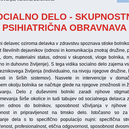
OCIALNO DELO - SKUPNOST
PSIHIATRIČNA OBRAVNAVA
ni delavec oziroma delavka v zdravstvu spoznava stiske bolnikov
 številnih dejavnikov (odnosi in komunikacija znotraj družine, p
a, dom, materialni status, odnosi v skupnosti, vloge bolnika, 
no in duhovno življenje). S tega vidika socialno delo zajema vs
znikovega življenja (individualno, na nivoju njegove družine, 
sti in širših sistemov). Nasvete in intervencije v dom
nem okolju bolnika se načrtuje glede na njegove zmožnosti in ž
vanju. Delo z duševnimi bolniki zaradi njihove stigmati
mevanja širše okolice in tudi tabujev od socialnega delavca 
ven odnos do bolnikov, sposobnost vživljanja v njihove 
bnost in pripravljenost na timsko delo. Istočasno so za
janje dela s to specifično populacijo nujni: specifična st
ženost, profesionalnost, etična odgovornost, sposobnost dvos