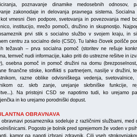
iciranja, poznavanje dinamike medosebnih odnosov, p
anje zakonodaje in delovanja pravnega sistema. Socialna
 kot vmesni člen podpore, svetovanja in povezovanja med b
lnico, institucijo, mrežo pomoči, družino in skupnostjo. Najpo
sameznik prvi stik s socialno službo v svojem kraju, in s
jnem centru za socialno delo (CSD). Tu lahko človek poišče p
nih težavah – prva socialna pomoč (storitev ne rešuje konk
a, temveč nudi informacije, kako priti do ustrezne rešitve in iz
ev), osebna pomoč in pomoč družini na domu (brezposelnost
ne finančne stiske, konflikti s partnerjem, nasilje v družini, t
tnikom, razne oblike odvisniškega vedenja, svetovalnice
tnikom oz. skrb zanje, urejanje skrbniške funkcije, rej
itve...). Na pristojni CSD se napotimo tudi, ko urejamo p
jenčka in ko urejamo porodniški dopust.
LANTNA OBRAVNAVA
obravnavi posameznika sodeluje z različnimi službami, med 
 bolnišnicami. Pogosto je bolnik pred sprejemom že voden v psihi
nti, kamor ga napoti izbrani zdravnik. Cilj vseh strokovnjakov