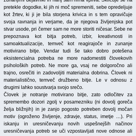
pretekle dogodke, ki jih ni moč spremeniti, sebe opredeljuje
kot žrtev, ki ji je bila storjena krivica in s tem opravičuje
svoja ravnanja in verjame, da je njegova življenjska pot
stvar usode, pri čemer sam ne more storiti ničesar. Sebe ne
prepoznava kot bitja potreb, izbir, kreativnosti in
samoaktualizacije, temveč kot reagirajoče in zunanje
motivirano bitje. Vendar tudi še tako dobro potešena
eksistencialna potreba ne more nadomestiti človekovih
psiholoških potreb. Ne more ga, vsaj ne dolgoročno ali
trajno, osrečiti in zadovoljiti materialna dobrina. Človek ni
materialistično, temveč družbeno bitje. Le v odnosu z
drugimi lahko soustvarja svojo srečo.
Človek je notranje motivirano bitje, zato odločitev za
spremembo dozori zgolj v posamezniku (ni dovolj goreča
želja bližnjih) in je zanjo pogosto potreben dovolj močan
motiv (ogroženo življenje, zdravje, status, imetje …). Pri
iskanju in uresničevanju novih uspešnejših načinov
uresničevanja potreb se uči vzpostavljati nove odnose ali