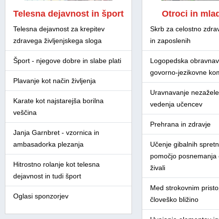
Telesna dejavnost in šport
Otroci in mla
Telesna dejavnost za krepitev
Skrb za celostno zdra
zdravega življenjskega sloga
in zaposlenih
Šport - njegove dobre in slabe plati
Logopedska obravnav
govorno-jezikovne ko
Plavanje kot način življenja
Uravnavanje nezažel
Karate kot najstarejša borilna
vedenja učencev
veščina
Prehrana in zdravje
Janja Garnbret - vzornica in
ambasadorka plezanja
Učenje gibalnih spretn
pomočjo posnemanja d
Hitrostno rolanje kot telesna
živali
dejavnost in tudi šport
Med strokovnim prist
Oglasi sponzorjev
človeško bližino