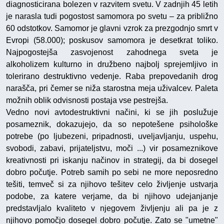
diagnosticirana bolezen v razvitem svetu. V zadnjih 45 letih
je narasla tudi pogostost samomora po svetu – za približno
60 odstotkov. Samomor je glavni vzrok za prezgodnjo smrt v
Evropi (58.000); poskusov samomora je desetkrat toliko.
Najpogostejša zasvojenost zahodnega sveta je
alkoholizem kulturno in družbeno najbolj sprejemljivo in
tolerirano destruktivno vedenje. Raba prepovedanih drog
narašča, pri čemer se niža starostna meja uživalcev. Paleta
možnih oblik odvisnosti postaja vse pestrejša.
Vedno novi avtodestruktivni načini, ki se jih poslužuje
posameznik, dokazujejo, da so nepotešene psihološke
potrebe (po ljubezeni, pripadnosti, uveljavljanju, uspehu,
svobodi, zabavi, prijateljstvu, moči ...) vir posameznikove
kreativnosti pri iskanju načinov in strategij, da bi dosegel
dobro počutje. Potreb samih po sebi ne more neposredno
tešiti, temveč si za njihovo tešitev celo življenje ustvarja
podobe, za katere verjame, da bi njihovo udejanjanje
predstavljalo kvaliteto v njegovem življenju ali pa je z
njihovo pomočjo dosegel dobro počutje. Zato se "umetne"