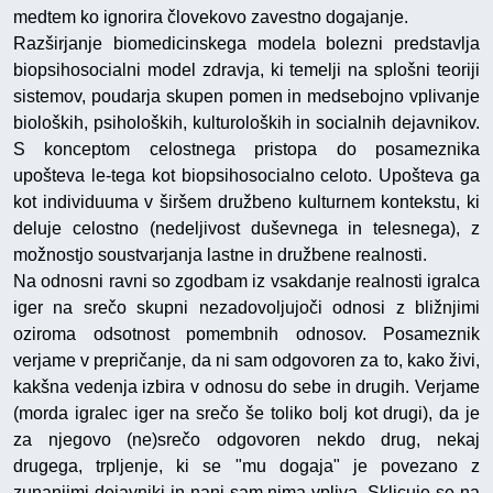
medtem ko ignorira človekovo zavestno dogajanje.
Razširjanje biomedicinskega modela bolezni predstavlja
biopsihosocialni model zdravja, ki temelji na splošni teoriji
sistemov, poudarja skupen pomen in medsebojno vplivanje
bioloških, psiholoških, kulturoloških in socialnih dejavnikov.
S konceptom celostnega pristopa do posameznika
upošteva le-tega kot biopsihosocialno celoto. Upošteva ga
kot individuuma v širšem družbeno kulturnem kontekstu, ki
deluje celostno (nedeljivost duševnega in telesnega), z
možnostjo soustvarjanja lastne in družbene realnosti.
Na odnosni ravni so zgodbam iz vsakdanje realnosti igralca
iger na srečo skupni nezadovoljujoči odnosi z bližnjimi
oziroma odsotnost pomembnih odnosov. Posameznik
verjame v prepričanje, da ni sam odgovoren za to, kako živi,
kakšna vedenja izbira v odnosu do sebe in drugih. Verjame
(morda igralec iger na srečo še toliko bolj kot drugi), da je
za njegovo (ne)srečo odgovoren nekdo drug, nekaj
drugega, trpljenje, ki se "mu dogaja" je povezano z
zunanjimi dejavniki in nanj sam nima vpliva. Sklicuje se na