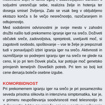
soljudmi uresničuje sebe, realizira želje in hotenja ter
dosega smisel življenja. Zato se vsak beg v obljubljeno
ekstazo konča s še večjo nesrečnostjo, razočaranjem in
odtujenostjo.
Med sodobnimi odvisnostmi je svoje mesto v zahodni
družbi našlo tudi prekomerno igranje iger na srečo. Doživeti
občutek sreče, zadovoljstva, sprejetosti, uveljaviti moč, si
zagotoviti svobodo, spoštovanje – vse te želje je prepoznati
tudi v ponavljajoči izbiri igranja iger na srečo. Aktivnosti in
razmišljanje so podrejeni igranju iger na srečo ne glede na
ceno, ki jo pri tem človek plača, kar potrjuje moč genetsko
prirojenih temeljnih človeških potreb. Pri tem so bolj kot
cene denarja boleče osebne izgube.
KOMORBIDNOST
Pri prekomernem igranju iger na srečo je pri posamezniku
seveda prisotna slikovita in intenzivna simptomatika, kar je,
v primeru neupoštevanja soodvisnosti med telesnostjo in