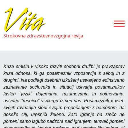
Strokovna zdravstevnovzgojna revija
Kriza smisla v visoko razviti sodobni družbi je pravzaprav
kriza odnosa, ki ga posameznik vzpostavlja s seboj in z
drugimi. Na podlagi osebnih izkušenj ustvarjeno edinstveno
zaznavanje sočloveka in situacij ustvarja posameznikov
lasten "jezik" dojemanja, razumevanja in pojmovanja,
ustvarja "resnico" vsakega izmed nas. Posameznik v vseh
svojih ravnanjih sledi svojim prepričanjem z namenom, da
doseže cilj, uresniči želeno. Zato igranje na srečo ne
pomeni samo izgubo nadzora nad igranjem, temveč pomeni