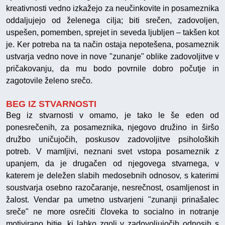
kreativnosti vedno izkažejo za neučinkovite in posameznika
oddaljujejo od želenega cilja; biti srečen, zadovoljen,
uspešen, pomemben, sprejet in seveda ljubljen – takšen kot
je. Ker potreba na ta način ostaja nepotešena, posameznik
ustvarja vedno nove in nove "zunanje" oblike zadovoljitve v
pričakovanju, da mu bodo povrnile dobro počutje in
zagotovile želeno srečo.
BEG IZ STVARNOSTI
Beg iz stvarnosti v omamo, je tako le še eden od
ponesrečenih, za posameznika, njegovo družino in širšo
družbo uničujočih, poskusov zadovoljitve psiholoških
potreb. V mamljivi, neznani svet vstopa posameznik z
upanjem, da je drugačen od njegovega stvarnega, v
katerem je deležen slabih medosebnih odnosov, s katerimi
soustvarja osebno razočaranje, nesrečnost, osamljenost in
žalost. Vendar pa umetno ustvarjeni "zunanji prinašalec
sreče" ne more osrečiti človeka to socialno in notranje
motivirano bitje, ki lahko zgolj v zadovoljujočih odnosih s