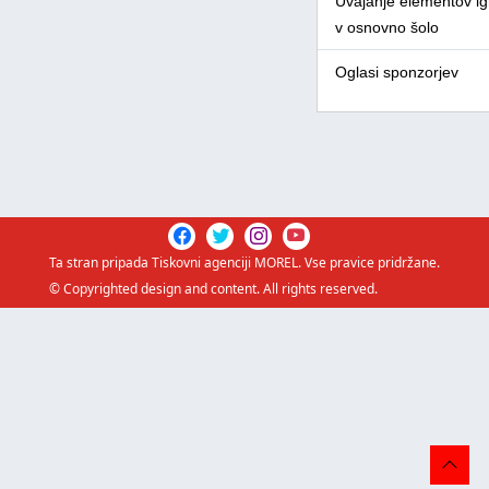
Uvajanje elementov igr
v osnovno šolo
Oglasi sponzorjev
Ta stran pripada
Tiskovni agenciji MOREL
. Vse pravice pridržane.
© Copyrighted design and content. All rights reserved.