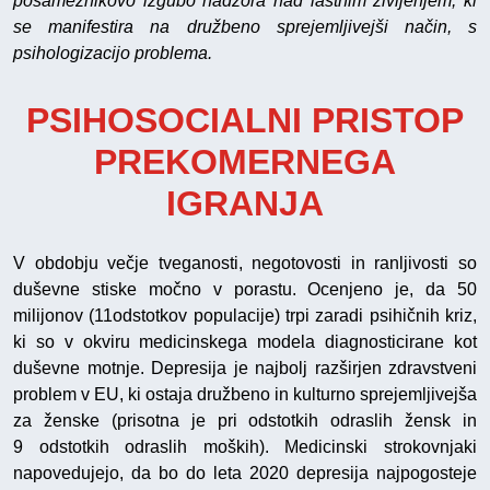
posameznikovo izgubo nadzora nad lastnim življenjem, ki
se manifestira na družbeno sprejemljivejši način, s
psihologizacijo problema.
PSIHOSOCIALNI PRISTOP
PREKOMERNEGA
IGRANJA
V obdobju večje tveganosti, negotovosti in ranljivosti so
duševne stiske močno v porastu. Ocenjeno je, da 50
milijonov (11odstotkov populacije) trpi zaradi psihičnih kriz,
ki so v okviru medicinskega modela diagnosticirane kot
duševne motnje. Depresija je najbolj razširjen zdravstveni
problem v EU, ki ostaja družbeno in kulturno sprejemljivejša
za ženske (prisotna je pri odstotkih odraslih žensk in
9 odstotkih odraslih moških). Medicinski strokovnjaki
napovedujejo, da bo do leta 2020 depresija najpogosteje