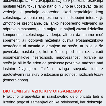
duševnostjo, lahko zavajajoče, saj se v poskusu reševanja
nastalih težav fokusiramo nanjo. Nujno je upoštevati, da so
vedenja, ki potekajo vzporedno, skozi neprekinjen krog
celostnega vedenja neprestano v medsebojni interakciji.
Zmotno je prepričanje, da lahko neposredno vplivamo na
odpravo simptomov, ki jih najprej in najbolj zazna fiziološka
komponenta celostnega vedenja, ali pa da imamo moč
spremeniti ali odpraviti neželena čustva. Posameznikova
nesrečnost ni nastala z igranjem na srečo, ta jo je le še
povečala, nastala je, kot rečeno, pred tem oz. zaradi
posameznikove nesrečnosti, nepovezanosti. Igranje na
srečo je bil le še eden od poskusov povrnitve nadzora nad
lastnim življenjem. Takšna razlaga sovpada tudi z
ugotovitvami raziskav o istočasni prisotnosti različnih težav
(komorbidnost).
BIOKEMIJSKI VZROKI V ORGANIZMU?
Praktično terapevtsko in raziskovalno delo pričata tudi o
izredno pogosti zamenjavi oblike odvisnosti, kar dokazuje,