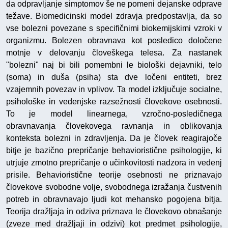
da odpravljanje simptomov še ne pomeni dejanske odprave
težave. Biomedicinski model zdravja predpostavlja, da so
vse bolezni povezane s specifičnimi biokemijskimi vzroki v
organizmu. Bolezen obravnava kot posledico določene
motnje v delovanju človeškega telesa. Za nastanek
"bolezni" naj bi bili pomembni le biološki dejavniki, telo
(soma) in duša (psiha) sta dve ločeni entiteti, brez
vzajemnih povezav in vplivov. Ta model izključuje socialne,
psihološke in vedenjske razsežnosti človekove osebnosti.
To je model linearnega, vzročno-posledičnega
obravnavanja človekovega ravnanja in oblikovanja
konteksta bolezni in zdravljenja. Da je človek reagirajoče
bitje je bazično prepričanje behavioristične psihologije, ki
utrjuje zmotno prepričanje o učinkovitosti nadzora in vedenj
prisile. Behavioristične teorije osebnosti ne priznavajo
človekove svobodne volje, svobodnega izražanja čustvenih
potreb in obravnavajo ljudi kot mehansko pogojena bitja.
Teorija dražljaja in odziva priznava le človekovo obnašanje
(zveze med dražljaji in odzivi) kot predmet psihologije,