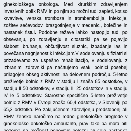
ginekološkega onkologa. Med kirurškim zdravljenjem
invazivnih oblik RMV in po njim so možni tudi zapleti, kot so
krvavitve, venska tromboza in trombembolija, infekcije,
zožitev sečevodov, brazgotinjenje v medenici, bolečine in
nastanek fistul. Podobne težave lahko nastopijo tudi po
obsevanju, po zdravljenju s citostatiki pa se pojavljo
slabost, bruhanje, občutljivost sluznic, izpadanje las in
povečana nagnjenost k infekcijam.V sodelovanju s fiziatri si
prizadevamo za uspešno rehabilitacijo, v sodelovanju z
izbranimi zdravniki pa načrtujemo vsaki bolnici posebej
prilagojen obseg aktivnosti na delovnem področju. 5-letno
preživetje bolnic z RMV v stadiju I znaša 85 odstotkov, v
stadiju II 50 odstotkov, v stadiju III 25 odstotkov in v stadiju
IV le 5 odstotkov. Starostno specifično 5-letno preživetje
bolnic z RMV v Evropi znaša 60,4 odstotka, v Sloveniji pa
65,2 odstotka. Po zaključenem zdravljenju predstopenj ali
RMV žensko naročimo na redne ginekološke preglede v
ginekološko onkološko ambulanto, prav tako pa mora biti
pozorna na možnost ponovitve bolezni ali celo nastanka