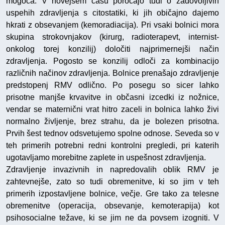
mogoča. V novejšem času poročajo tudi o zadovoljivih
uspehih zdravljenja s citostatiki, ki jih običajno dajemo
hkrati z obsevanjem (kemoradiacija). Pri vsaki bolnici mora
skupina strokovnjakov (kirurg, radioterapevt, internist-
onkolog torej konzilij) določiti najprimernejši način
zdravljenja. Pogosto se konzilij odloči za kombinacijo
različnih načinov zdravljenja. Bolnice prenašajo zdravljenje
predstopenj RMV odlično. Po posegu so sicer lahko
prisotne manjše krvavitve in občasni izcedki iz nožnice,
vendar se maternični vrat hitro zaceli in bolnica lahko živi
normalno življenje, brez strahu, da je bolezen prisotna.
Prvih šest tednov odsvetujemo spolne odnose. Seveda so v
teh primerih potrebni redni kontrolni pregledi, pri katerih
ugotavljamo morebitne zaplete in uspešnost zdravljenja.
Zdravljenje invazivnih in napredovalih oblik RMV je
zahtevnejše, zato so tudi obremenitve, ki so jim v teh
primerih izpostavljene bolnice, večje. Gre tako za telesne
obremenitve (operacija, obsevanje, kemoterapija) kot
psihosocialne težave, ki se jim ne da povsem izogniti. V