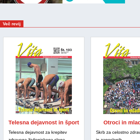
Več revij
Telesna dejavnost in šport
Otroci in mla
Telesna dejavnost za krepitev
Skrb za celostno zdra
zdravega življenjskega sloga
in zaposlenih