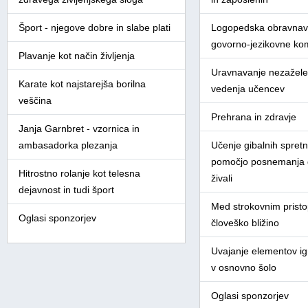
Šport - njegove dobre in slabe plati
Logopedska obravnav
govorno-jezikovne ko
Plavanje kot način življenja
Uravnavanje nezažel
Karate kot najstarejša borilna
vedenja učencev
veščina
Prehrana in zdravje
Janja Garnbret - vzornica in
ambasadorka plezanja
Učenje gibalnih spretn
pomočjo posnemanja d
Hitrostno rolanje kot telesna
živali
dejavnost in tudi šport
Med strokovnim prist
Oglasi sponzorjev
človeško bližino
Uvajanje elementov igr
v osnovno šolo
Oglasi sponzorjev