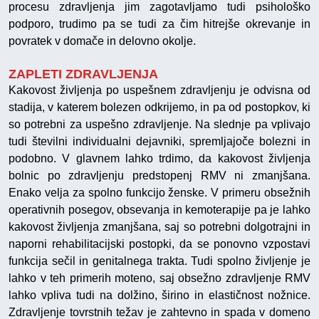
procesu zdravljenja jim zagotavljamo tudi psihološko
podporo, trudimo pa se tudi za čim hitrejše okrevanje in
povratek v domače in delovno okolje.
ZAPLETI ZDRAVLJENJA
Kakovost življenja po uspešnem zdravljenju je odvisna od
stadija, v katerem bolezen odkrijemo, in pa od postopkov, ki
so potrebni za uspešno zdravljenje. Na slednje pa vplivajo
tudi številni individualni dejavniki, spremljajoče bolezni in
podobno. V glavnem lahko trdimo, da kakovost življenja
bolnic po zdravljenju predstopenj RMV ni zmanjšana.
Enako velja za spolno funkcijo ženske. V primeru obsežnih
operativnih posegov, obsevanja in kemoterapije pa je lahko
kakovost življenja zmanjšana, saj so potrebni dolgotrajni in
naporni rehabilitacijski postopki, da se ponovno vzpostavi
funkcija sečil in genitalnega trakta. Tudi spolno življenje je
lahko v teh primerih moteno, saj obsežno zdravljenje RMV
lahko vpliva tudi na dolžino, širino in elastičnost nožnice.
Zdravljenje tovrstnih težav je zahtevno in spada v domeno