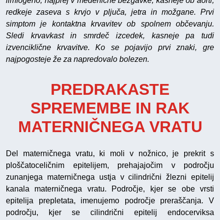
limfogeno, najprej v medenične bezgavke, kasneje ob aorti;
redkeje zaseva s krvjo v pljuča, jetra in možgane. Prvi
simptom je kontaktna krvavitev ob spolnem občevanju.
Sledi krvavkast in smrdeč izcedek, kasneje pa tudi
izvenciklične krvavitve. Ko se pojavijo prvi znaki, gre
najpogosteje že za napredovalo bolezen.
PREDRAKASTE
SPREMEMBE IN RAK
MATERNIČNEGA VRATU
Del materničnega vratu, ki moli v nožnico, je prekrit s
ploščatoceličnim epitelijem, prehajajočim v področju
zunanjega materničnega ustja v cilindrični žlezni epitelij
kanala materničnega vratu. Področje, kjer se obe vrsti
epitelija prepletata, imenujemo področje preraščanja. V
področju, kjer se cilindrični epitelij endocerviksa