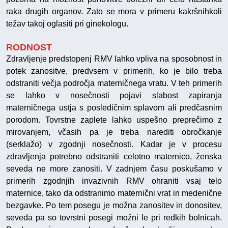
raka drugih organov. Zato se mora v primeru kakršnihkoli
težav takoj oglasiti pri ginekologu.
RODNOST
Zdravljenje predstopenj RMV lahko vpliva na sposobnost in
potek zanositve, predvsem v primerih, ko je bilo treba
odstraniti večja področja materničnega vratu. V teh primerih
se lahko v nosečnosti pojavi slabost zapiranja
materničnega ustja s posledičnim splavom ali predčasnim
porodom. Tovrstne zaplete lahko uspešno preprečimo z
mirovanjem, včasih pa je treba narediti obročkanje
(serklažo) v zgodnji nosečnosti. Kadar je v procesu
zdravljenja potrebno odstraniti celotno maternico, ženska
seveda ne more zanositi. V zadnjem času poskušamo v
primerih zgodnjih invazivnih RMV ohraniti vsaj telo
maternice, tako da odstranimo maternični vrat in medenične
bezgavke. Po tem posegu je možna zanositev in donositev,
seveda pa so tovrstni posegi možni le pri redkih bolnicah.