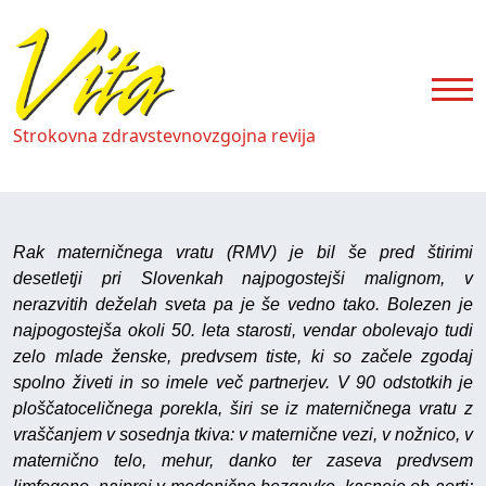
Strokovna zdravstevnovzgojna revija
Rak materničnega vratu (RMV) je bil še pred štirimi
desetletji pri Slovenkah najpogostejši malignom, v
nerazvitih deželah sveta pa je še vedno tako. Bolezen je
najpogostejša okoli 50. leta starosti, vendar obolevajo tudi
zelo mlade ženske, predvsem tiste, ki so začele zgodaj
spolno živeti in so imele več partnerjev. V 90 odstotkih je
ploščatoceličnega porekla, širi se iz materničnega vratu z
vraščanjem v sosednja tkiva: v maternične vezi, v nožnico, v
maternično telo, mehur, danko ter zaseva predvsem