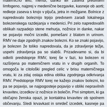
maternično telo, mehur, danko ter zaseva predvsem
limfogeno, najprej v medenične bezgavke, kasneje ob aorti;
redkeje zaseva s krvjo v pljuča, jetra in možgane. Bolnice z
napredovalo boleznijo trpijo predvsem zaradi lokalnega
bolezenskega razdejanja v medenici. Pri zelo napredovalih
oblikah razpadejo stene mehurja, nožnice in danke, nakar
se pojavijo močni izcedki, pomešani z blatom in urinom.
RMV ne daje zgodnjih znakov bolezni. Ko se znaki pojavijo,
je bolezen že toliko napredovala, da je zdravljenje težje,
uspehi zdravljenja pa so slabši. Prizadevamo si, da bi
odkrili predstopnje RMV, torej še v fazi, ko bolezen ni
razširjena po materničnem vratu in v drugih organih. To
omogoča le citološki pregled celic v brisu materničnega
vratu, ki za zdaj ostaja edina oblika zgodnjega odkrivanja
RMV. Predstopnje RMV torej ne kažejo znakov bolezni, ko
pa se pojavijo, se najpogosteje pojavijo v obliki nepravilnih
krvavitev, izcedkov iz nožnice in bolečin. Prvi simptom, ki ga
običajno ženska opazi, je kontaktna krvavitev ob spolnem
občevanju. Sledi krvavkast in smrdeč izcedek, kasneje pa