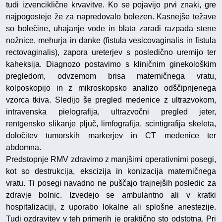
tudi izvenciklične krvavitve. Ko se pojavijo prvi znaki, gre
najpogosteje že za napredovalo bolezen. Kasnejše težave
so bolečine, uhajanje vode in blata zaradi razpada stene
nožnice, mehurja in danke (fistula vesicovaginalis in fistula
rectovaginalis), zapora ureterjev s posledično uremijo ter
kaheksija. Diagnozo postavimo s kliničnim ginekološkim
pregledom, odvzemom brisa materničnega vratu,
kolposkopijo in z mikroskopsko analizo odščipnjenega
vzorca tkiva. Sledijo še pregled medenice z ultrazvokom,
intravenska pielografija, ultrazvočni pregled jeter,
rentgensko slikanje pljuč, limfografija, scintigrafija skeleta,
določitev tumorskih markerjev in CT medenice ter
abdomna.
Predstopnje RMV zdravimo z manjšimi operativnimi posegi,
kot so destrukcija, ekscizija in konizacija materničnega
vratu. Ti posegi navadno ne puščajo trajnejših posledic za
zdravje bolnic. Izvedejo se ambulantno ali v kratki
hospitalizaciji, z uporabo lokalne ali splošne anestezije.
Tudi ozdravitev v teh primerih je praktično sto odstotna. Pri