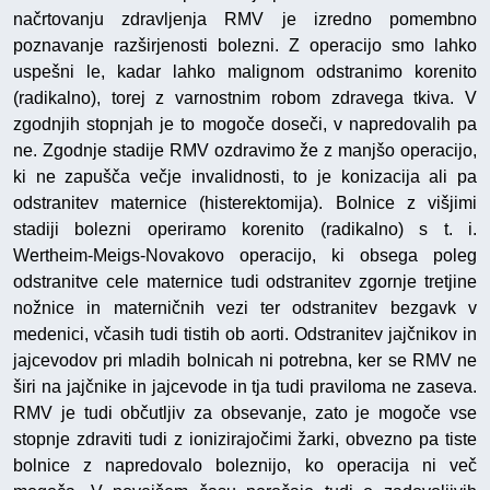
načrtovanju zdravljenja RMV je izredno pomembno
poznavanje razširjenosti bolezni. Z operacijo smo lahko
uspešni le, kadar lahko malignom odstranimo korenito
(radikalno), torej z varnostnim robom zdravega tkiva. V
zgodnjih stopnjah je to mogoče doseči, v napredovalih pa
ne. Zgodnje stadije RMV ozdravimo že z manjšo operacijo,
ki ne zapušča večje invalidnosti, to je konizacija ali pa
odstranitev maternice (histerektomija). Bolnice z višjimi
stadiji bolezni operiramo korenito (radikalno) s t. i.
Wertheim-Meigs-Novakovo operacijo, ki obsega poleg
odstranitve cele maternice tudi odstranitev zgornje tretjine
nožnice in materničnih vezi ter odstranitev bezgavk v
medenici, včasih tudi tistih ob aorti. Odstranitev jajčnikov in
jajcevodov pri mladih bolnicah ni potrebna, ker se RMV ne
širi na jajčnike in jajcevode in tja tudi praviloma ne zaseva.
RMV je tudi občutljiv za obsevanje, zato je mogoče vse
stopnje zdraviti tudi z ionizirajočimi žarki, obvezno pa tiste
bolnice z napredovalo boleznijo, ko operacija ni več