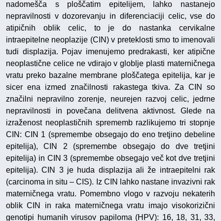
nadomešča s ploščatim epitelijem, lahko nastanejo
nepravilnosti v dozorevanju in diferenciaciji celic, vse do
atipičnih oblik celic, to je do nastanka cervikalne
intraepitelne neoplazije (CIN) v preteklosti smo to imenovali
tudi displazija. Pojav imenujemo predrakasti, ker atipične
neoplastične celice ne vdirajo v globlje plasti materničnega
vratu preko bazalne membrane ploščatega epitelija, kar je
sicer ena izmed značilnosti rakastega tkiva. Za CIN so
značilni nepravilno zorenje, neurejen razvoj celic, jedrne
nepravilnosti in povečana delitvena aktivnost. Glede na
izraženost neoplastičnih sprememb razlikujemo tri stopnje
CIN: CIN 1 (spremembe obsegajo do eno tretjino debeline
epitelija), CIN 2 (spremembe obsegajo do dve tretjini
epitelija) in CIN 3 (spremembe obsegajo več kot dve tretjini
epitelija). CIN 3 je huda displazija ali že intraepitelni rak
(carcinoma in situ – CIS). Iz CIN lahko nastane invazivni rak
materničnega vratu. Pomembno vlogo v razvoju nekaterih
oblik CIN in raka materničnega vratu imajo visokorizični
genotipi humanih virusov papiloma (HPV): 16, 18, 31, 33,