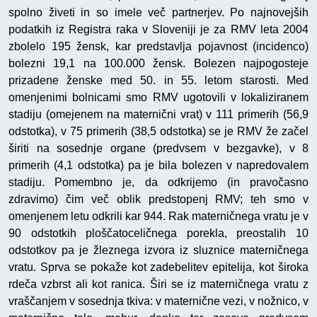
spolno živeti in so imele več partnerjev. Po najnovejših
podatkih iz Registra raka v Sloveniji je za RMV leta 2004
zbolelo 195 žensk, kar predstavlja pojavnost (incidenco)
bolezni 19,1 na 100.000 žensk. Bolezen najpogosteje
prizadene ženske med 50. in 55. letom starosti. Med
omenjenimi bolnicami smo RMV ugotovili v lokaliziranem
stadiju (omejenem na maternični vrat) v 111 primerih (56,9
odstotka), v 75 primerih (38,5 odstotka) se je RMV že začel
širiti na sosednje organe (predvsem v bezgavke), v 8
primerih (4,1 odstotka) pa je bila bolezen v napredovalem
stadiju. Pomembno je, da odkrijemo (in pravočasno
zdravimo) čim več oblik predstopenj RMV; teh smo v
omenjenem letu odkrili kar 944. Rak materničnega vratu je v
90 odstotkih ploščatoceličnega porekla, preostalih 10
odstotkov pa je žleznega izvora iz sluznice materničnega
vratu. Sprva se pokaže kot zadebelitev epitelija, kot široka
rdeča vzbrst ali kot ranica. Širi se iz materničnega vratu z
vraščanjem v sosednja tkiva: v maternične vezi, v nožnico, v