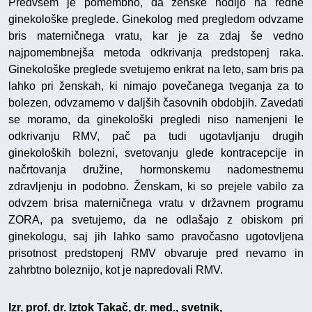
Predvsem je pomembno, da ženske hodijo na redne
ginekološke preglede. Ginekolog med pregledom odvzame
bris materničnega vratu, kar je za zdaj še vedno
najpomembnejša metoda odkrivanja predstopenj raka.
Ginekološke preglede svetujemo enkrat na leto, sam bris pa
lahko pri ženskah, ki nimajo povečanega tveganja za to
bolezen, odvzamemo v daljših časovnih obdobjih. Zavedati
se moramo, da ginekološki pregledi niso namenjeni le
odkrivanju RMV, pač pa tudi ugotavljanju drugih
ginekoloških bolezni, svetovanju glede kontracepcije in
načrtovanja družine, hormonskemu nadomestnemu
zdravljenju in podobno. Ženskam, ki so prejele vabilo za
odvzem brisa materničnega vratu v državnem programu
ZORA, pa svetujemo, da ne odlašajo z obiskom pri
ginekologu, saj jih lahko samo pravočasno ugotovljena
prisotnost predstopenj RMV obvaruje pred nevarno in
zahrbtno boleznijo, kot je napredovali RMV.
Izr. prof. dr. Iztok Takač, dr. med., svetnik,