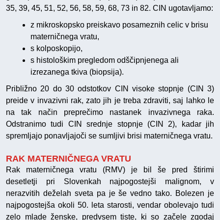
35, 39, 45, 51, 52, 56, 58, 59, 68, 73 in 82. CIN ugotavljamo:
z mikroskopsko preiskavo posameznih celic v brisu
materničnega vratu,
s kolposkopijo,
s histološkim pregledom odščipnjenega ali
izrezanega tkiva (biopsija).
Približno 20 do 30 odstotkov CIN visoke stopnje (CIN 3)
preide v invazivni rak, zato jih je treba zdraviti, saj lahko le
na tak način preprečimo nastanek invazivnega raka.
Odstranimo tudi CIN srednje stopnje (CIN 2), kadar jih
spremljajo ponavljajoči se sumljivi brisi materničnega vratu.
RAK MATERNIČNEGA VRATU
Rak materničnega vratu (RMV) je bil še pred štirimi
desetletji pri Slovenkah najpogostejši malignom, v
nerazvitih deželah sveta pa je še vedno tako. Bolezen je
najpogostejša okoli 50. leta starosti, vendar obolevajo tudi
zelo mlade ženske, predvsem tiste, ki so začele zgodaj