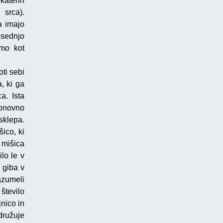
katerih
srca).
a imajo
osednjo
imo kot
oti sebi
, ki ga
a. Ista
ponovno
sklepa.
ico, ki
 mišica
lo le v
 giba v
azumeli
število
nico in
družuje