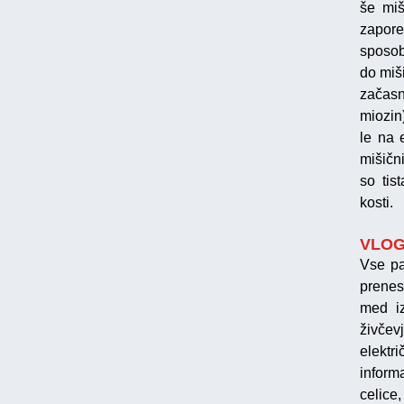
še miš
zapore
sposob
do miš
začasn
miozin
le na 
mišičn
so tis
kosti.
VLOG
Vse pa
prenes
med iz
živčev
elektr
inform
celice