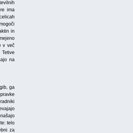
evilnih
ere ima
celicah
omogoči
ktin in
omejeno
e v več
 Tetive
šajo na
gib, ga
opravke
radniki
evajajo
enašajo
e: telo
ebni za