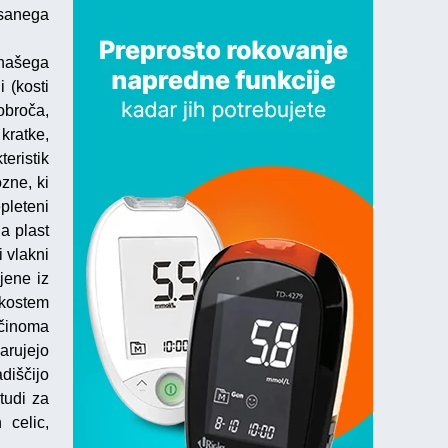
sanega
 našega
 (kosti
obroča,
kratke,
eristik
ozne, ki
pleteni
a plast
i vlakni
ljene iz
 kostem
ečinoma
arujejo
diščijo
tudi za
 celic,