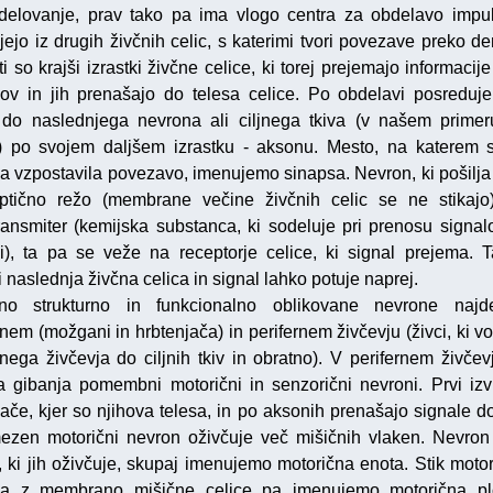
delovanje, prav tako pa ima vlogo centra za obdelavo impul
jejo iz drugih živčnih celic, s katerimi tvori povezave preko de
i so krajši izrastki živčne celice, ki torej prejemajo informacij
ov in jih prenašajo do telesa celice. Po obdelavi posreduje
 do naslednjega nevrona ali ciljnega tkiva (v našem primer
) po svojem daljšem izrastku - aksonu. Mesto, na katerem 
a vzpostavila povezavo, imenujemo sinapsa. Nevron, ki pošilja 
ptično režo (membrane večine živčnih celic se ne stikajo)
ransmiter (kemijska substanca, ki sodeluje pri prenosu signa
i), ta pa se veže na receptorje celice, ki signal prejema. 
 naslednja živčna celica in signal lahko potuje naprej.
no strukturno in funkcionalno oblikovane nevrone naj
nem (možgani in hrbtenjača) in perifernem živčevju (živci, ki vo
lnega živčevja do ciljnih tkiv in obratno). V perifernem živčev
ča gibanja pomembni motorični in senzorični nevroni. Prvi izvi
jače, kjer so njihova telesa, in po aksonih prenašajo signale do
zen motorični nevron oživčuje več mišičnih vlaken. Nevron
, ki jih oživčuje, skupaj imenujemo motorična enota. Stik moto
na z membrano mišične celice pa imenujemo motorična plo