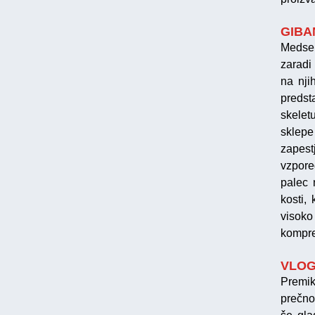
GIBA
Medseb
zaradi
na nji
predst
skelet
sklepe
zapest
vzpored
palec 
kosti,
visok
kompres
VLOG
Premik
prečno