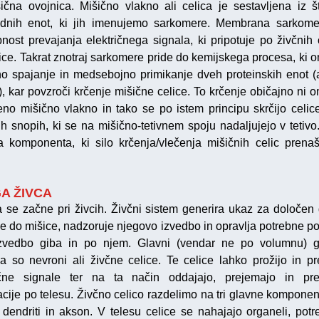
ična ovojnica. Mišično vlakno ali celica je sestavljena iz št
dnih enot, ki jih imenujemo sarkomere. Membrana sarkom
nost prevajanja električnega signala, ki pripotuje po živčnih 
ice. Takrat znotraj sarkomere pride do kemijskega procesa, ki 
o spajanje in medsebojno primikanje dveh proteinskih enot (a
), kar povzroči krčenje mišične celice. To krčenje običajno ni 
eno mišično vlakno in tako se po istem principu skrčijo celic
ih snopih, ki se na mišično-tetivnem spoju nadaljujejo v tetivo.
ta komponenta, ki silo krčenja/vlečenja mišičnih celic prena
A ŽIVCA
 se začne pri živcih. Živčni sistem generira ukaz za določen 
e do mišice, nadzoruje njegovo izvedbo in opravlja potrebne p
vedbo giba in po njem. Glavni (vendar ne po volumnu) g
ja so nevroni ali živčne celice. Te celice lahko prožijo in pr
ične signale ter na ta način oddajajo, prejemajo in pr
acije po telesu. Živčno celico razdelimo na tri glavne komponent
, dendriti in akson. V telesu celice se nahajajo organeli, potr