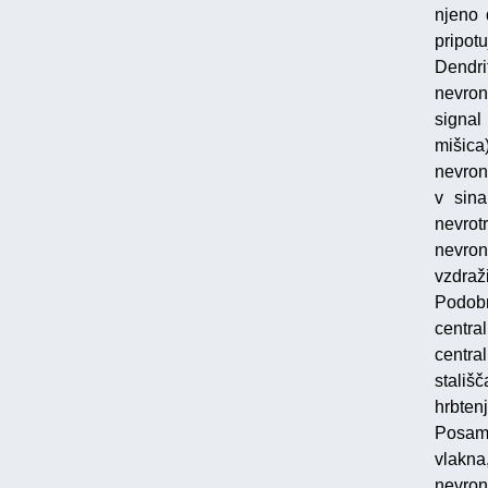
njeno 
pripotu
Dendrit
nevron
signal
mišica
nevron
v sina
nevrot
nevron
vzdraži
Podob
central
centra
stališ
hrbten
Posame
vlakna
nevro