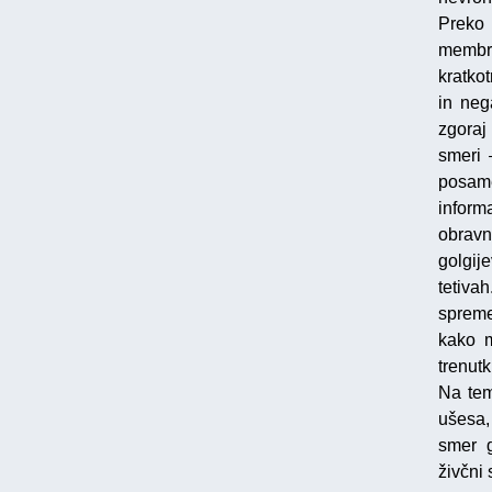
Preko 
membra
kratko
in neg
zgoraj
smeri 
posame
informa
obravn
golgij
tetiva
spreme
kako m
trenut
Na tem
ušesa,
smer g
živčni