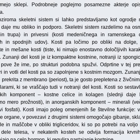
amejo sklepi. Podrobneje poglejmo posamezne akterje opi
a.
oziroma skeletni sistem si lahko predstavljamo kot ogrodje
, daje mu obliko in podporo. Skeletni sistem razdelimo na osni
in trupa) in privesni (kosti medeničnega in ramenskega 
ih in spodnjih udov). Kosti pa ločimo po obliki na dolge, 
e in mešane kosti (tiste, ki nimajo enostavno določljivih karakt
. Zunanji del kosti je iz kompaktne kostnine, notranji iz spongi
t pove že ime, po strukturi podobna spužvi. Odprtine v tej pre
uri in votli del kosti pa so zapolnjene s kostnim mozgom. Zunanj
e prekrita z membrano (periost), ta je gosto prepletena z živčnim
larami, ki se vraščajo tudi v notranji del kosti. Kosti so sestav
kih komponent – kostne celice in kolagen (slednji daje
no mero prožnosti), in anorganskih komponent – minerali (v
vi fosfati). Kosti imajo poleg omenjenih še številne funkcije: v
je organe, v povezavi z drugimi sistemi omogočajo gibanje, skla
le in maščobe v obliki trigliceridov, ki so po potrebi na voljo 
 dele telesa, v nekaterih kosteh se odvija formacija krvnih
jajo pa celo hormon, ki regulira nastajanje kostnine.