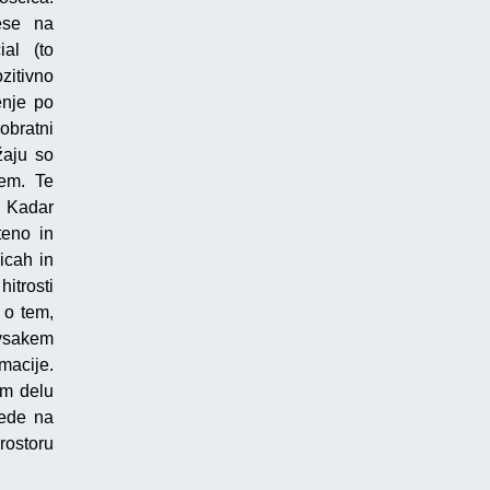
nese na
ial (to
zitivno
enje po
obratni
žaju so
jem. Te
i. Kadar
teno in
icah in
itrosti
 o tem,
 vsakem
macije.
em delu
lede na
rostoru