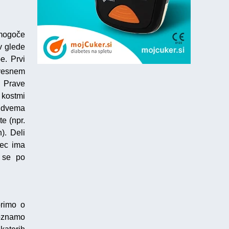
 mogoče
v glede
e. Prvi
ivesnem
. Prave
 kostmi
d dvema
te (npr.
). Deli
nec ima
 se po
orimo o
poznamo