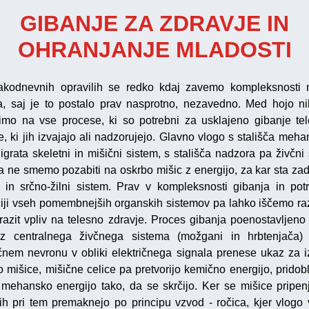
GIBANJE ZA ZDRAVJE IN
OHRANJANJE MLADOSTI
kodnevnih opravilih se redko kdaj zavemo kompleksnosti
a, saj je to postalo prav nasprotno, nezavedno. Med hojo ni
imo na vse procese, ki so potrebni za usklajeno gibanje tel
, ki jih izvajajo ali nadzorujejo. Glavno vlogo s stališča mehan
igrata skeletni in mišični sistem, s stališča nadzora pa živčni 
 ne smemo pozabiti na oskrbo mišic z energijo, za kar sta za
i in srčno-žilni sistem. Prav v kompleksnosti gibanja in pot
ciji vseh pomembnejših organskih sistemov pa lahko iščemo ra
zrazit vpliv na telesno zdravje. Proces gibanja poenostavljeno
iz centralnega živčnega sistema (možgani in hrbtenjača
čnem nevronu v obliki električnega signala prenese ukaz za 
o mišice, mišične celice pa pretvorijo kemično energijo, pridobl
v mehansko energijo tako, da se skrčijo. Ker se mišice pripen
 jih pri tem premaknejo po principu vzvod - ročica, kjer vlogo