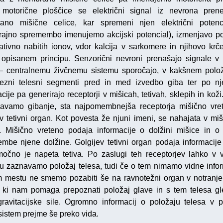
motorične ploščice se električni signal iz nevrona pre
no mišične celice, kar spremeni njen električni potenc
trajno spremembo imenujemo akcijski potencial), izmenjavo po
ativno nabitih ionov, vdor kalcija v sarkomere in njihovo krč
 opisanem principu. Senzorični nevroni prenašajo signale v 
– centralnemu živčnemu sistemu sporočajo, v kakšnem polo
zni telesni segmenti pred in med izvedbo giba ter po n
cije pa generirajo receptorji v mišicah, tetivah, sklepih in kož
avamo gibanje, sta najpomembnejša receptorja mišično vre
ev tetivni organ. Kot povesta že njuni imeni, se nahajata v miš
h. Mišično vreteno podaja informacije o dolžini mišice in o h
mbe njene dolžine. Golgijev tetivni organ podaja informacije
očno je napeta tetiva. Po zaslugi teh receptorjev lahko v
ku zaznavamo položaj telesa, tudi če o tem nimamo vidne infor
 mestu ne smemo pozabiti še na ravnotežni organ v notranj
 ki nam pomaga prepoznati položaj glave in s tem telesa g
ravitacijske sile. Ogromno informacij o položaju telesa v p
 sistem prejme še preko vida.