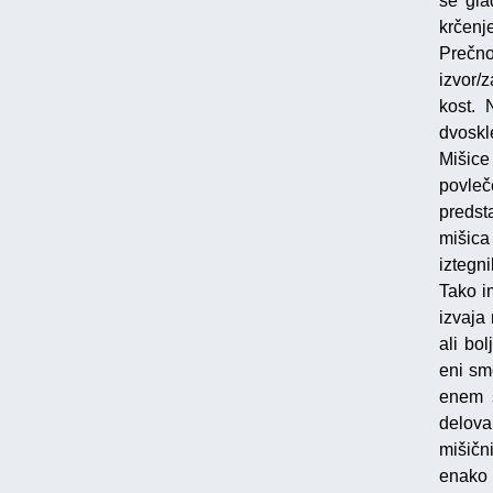
še gla
krčen
Prečno
izvor/
kost. 
dvoskl
Mišice 
povleč
predst
mišica
iztegn
Tako i
izvaja
ali bo
eni sm
enem s
delovan
mišičn
enako 