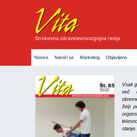
Strokovna zdravstevnovzgojna revija
Novice
Naroči se
Marketing
Objavljeno
Vsak g
več o
obreme
želji 
organs
telesn
stanje.