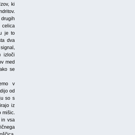
zov, ki
ndritov.
e drugih
 celica
u je to
sta dva
signal,
 izloči
lov med
Tako se
demo v
dijo od
ju so s
rajo iz
 mišic.
 in vsa
ričnega
ščica.