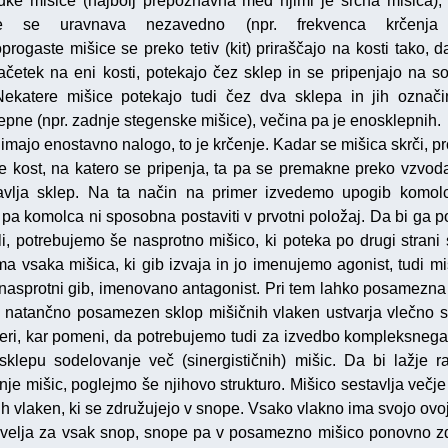
dke mišice (najbolj prepoznavna med njimi je srčna mišica), 
je se uravnava nezavedno (npr. frekvenca krčenja 
progaste mišice se preko tetiv (kit) priraščajo na kosti tako, d
začetek na eni kosti, potekajo čez sklep in se pripenjajo na s
Nekatere mišice potekajo tudi čez dva sklepa in jih označ
epne (npr. zadnje stegenske mišice), večina pa je enosklepnih.
imajo enostavno nalogo, to je krčenje. Kadar se mišica skrči, pr
e kost, na katero se pripenja, ta pa se premakne preko vzvoda
avlja sklep. Na ta način na primer izvedemo upogib komolc
 pa komolca ni sposobna postaviti v prvotni položaj. Da bi ga 
ili, potrebujemo še nasprotno mišico, ki poteka po drugi strani 
ma vsaka mišica, ki gib izvaja in jo imenujemo agonist, tudi miš
 nasprotni gib, imenovano antagonist. Pri tem lahko posamezna
lj natančno posamezen sklop mišičnih vlaken ustvarja vlečno si
eri, kar pomeni, da potrebujemo tudi za izvedbo kompleksnega
klepu sodelovanje več (sinergističnih) mišic. Da bi lažje r
je mišic, poglejmo še njihovo strukturo. Mišico sestavlja večje 
ih vlaken, ki se združujejo v snope. Vsako vlakno ima svojo ovoj
velja za vsak snop, snope pa v posamezno mišico ponovno z