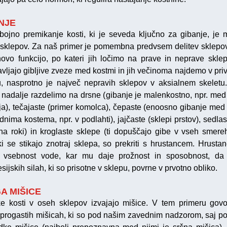
NJE
ojno premikanje kosti, ki je seveda ključno za gibanje, je
 sklepov. Za naš primer je pomembna predvsem delitev sklepo
hovo funkcijo, po kateri jih ločimo na prave in neprave sklep
avljajo gibljive zveze med kostmi in jih večinoma najdemo v pr
u, nasprotno je največ nepravih sklepov v aksialnem skeletu
 nadalje razdelimo na drsne (gibanje je malenkostno, npr. med
ja), tečajaste (primer komolca), čepaste (enoosno gibanje me
nima kostema, npr. v podlahti), jajčaste (sklepi prstov), sedlas
na roki) in kroglaste sklepe (ti dopuščajo gibe v vseh smereh
 ki se stikajo znotraj sklepa, so prekriti s hrustancem. Hrusta
o vsebnost vode, kar mu daje prožnost in sposobnost, da
ijskih silah, ki so prisotne v sklepu, povrne v prvotno obliko.
A MIŠICE
e kosti v oseh sklepov izvajajo mišice. V tem primeru gov
progastih mišicah, ki so pod našim zavednim nadzorom, saj 