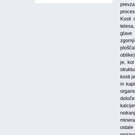
prevz
proces
Kosti 
telesa
glave 
zgornj
ploščat
oblike)
je, ko
strukt
kosti j
in kapi
organs
določe
kalcije
notran
minera
ostale
proizva