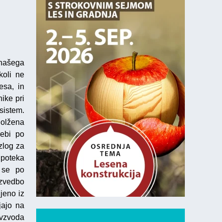
 našega
koli ne
esa, in
ike pri
sistem.
dolžena
rebi po
zlog za
 poteka
) se po
izvedbo
jeno iz
jajo na
 vzvoda