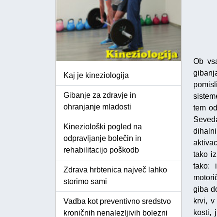
Ob vsa
gibanj
Kaj je kineziologija
pomisl
Gibanje za zdravje in
sisteme
ohranjanje mladosti
tem od
Seveda
Kineziološki pogled na
dihaln
odpravljanje bolečin in
aktiva
rehabilitacijo poškodb
tako i
tako: 
Zdrava hrbtenica največ lahko
motori
storimo sami
giba d
krvi, 
Vadba kot preventivno sredstvo
kosti,
kroničnih nenalezljivih bolezni