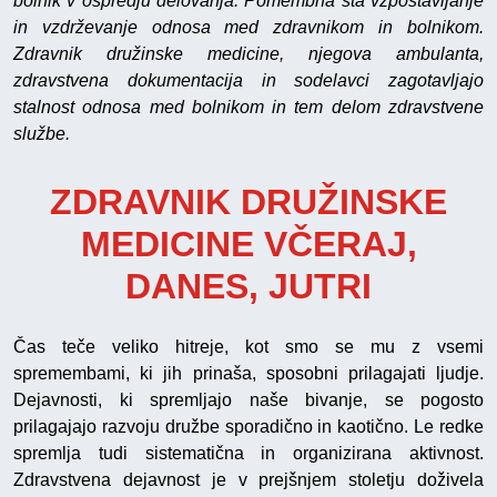
bolnik v ospredju delovanja. Pomembna sta vzpostavljanje
in vzdrževanje odnosa med zdravnikom in bolnikom.
Zdravnik družinske medicine, njegova ambulanta,
zdravstvena dokumentacija in sodelavci zagotavljajo
stalnost odnosa med bolnikom in tem delom zdravstvene
službe.
ZDRAVNIK DRUŽINSKE
MEDICINE VČERAJ,
DANES, JUTRI
Čas teče veliko hitreje, kot smo se mu z vsemi
spremembami, ki jih prinaša, sposobni prilagajati ljudje.
Dejavnosti, ki spremljajo naše bivanje, se pogosto
prilagajajo razvoju družbe sporadično in kaotično. Le redke
spremlja tudi sistematična in organizirana aktivnost.
Zdravstvena dejavnost je v prejšnjem stoletju doživela