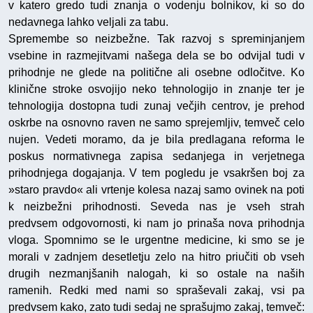
v katero gredo tudi znanja o vodenju bolnikov, ki so do
nedavnega lahko veljali za tabu.
Spremembe so neizbežne. Tak razvoj s spreminjanjem
vsebine in razmejitvami našega dela se bo odvijal tudi v
prihodnje ne glede na politične ali osebne odločitve. Ko
klinične stroke osvojijo neko tehnologijo in znanje ter je
tehnologija dostopna tudi zunaj večjih centrov, je prehod
oskrbe na osnovno raven ne samo sprejemljiv, temveč celo
nujen. Vedeti moramo, da je bila predlagana reforma le
poskus normativnega zapisa sedanjega in verjetnega
prihodnjega dogajanja. V tem pogledu je vsakršen boj za
»staro pravdo« ali vrtenje kolesa nazaj samo ovinek na poti
k neizbežni prihodnosti. Seveda nas je vseh strah
predvsem odgovornosti, ki nam jo prinaša nova prihodnja
vloga. Spomnimo se le urgentne medicine, ki smo se je
morali v zadnjem desetletju zelo na hitro priučiti ob vseh
drugih nezmanjšanih nalogah, ki so ostale na naših
ramenih. Redki med nami so spraševali zakaj, vsi pa
predvsem kako, zato tudi sedaj ne sprašujmo zakaj, temveč: