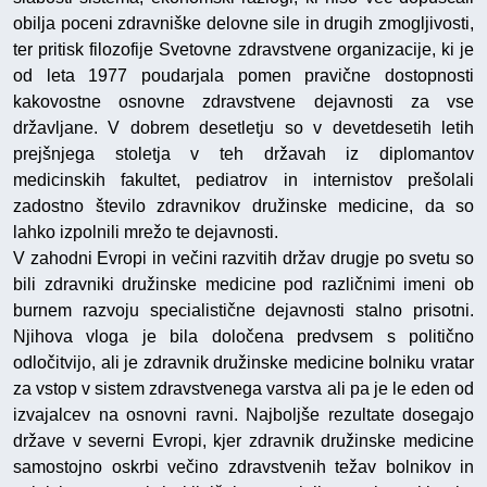
obilja poceni zdravniške delovne sile in drugih zmogljivosti,
ter pritisk filozofije Svetovne zdravstvene organizacije, ki je
od leta 1977 poudarjala pomen pravične dostopnosti
kakovostne osnovne zdravstvene dejavnosti za vse
državljane. V dobrem desetletju so v devetdesetih letih
prejšnjega stoletja v teh državah iz diplomantov
medicinskih fakultet, pediatrov in internistov prešolali
zadostno število zdravnikov družinske medicine, da so
lahko izpolnili mrežo te dejavnosti.
V zahodni Evropi in večini razvitih držav drugje po svetu so
bili zdravniki družinske medicine pod različnimi imeni ob
burnem razvoju specialistične dejavnosti stalno prisotni.
Njihova vloga je bila določena predvsem s politično
odločitvijo, ali je zdravnik družinske medicine bolniku vratar
za vstop v sistem zdravstvenega varstva ali pa je le eden od
izvajalcev na osnovni ravni. Najboljše rezultate dosegajo
države v severni Evropi, kjer zdravnik družinske medicine
samostojno oskrbi večino zdravstvenih težav bolnikov in