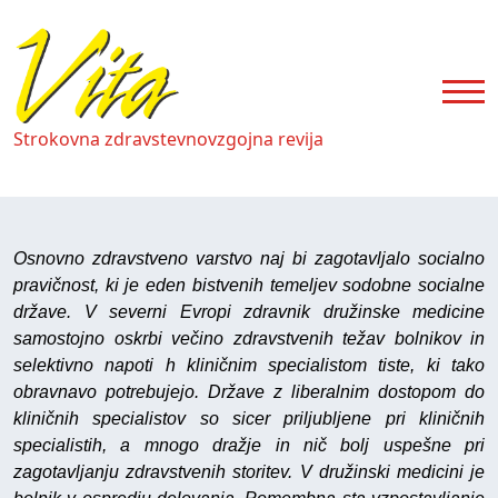
Strokovna zdravstevnovzgojna revija
Osnovno zdravstveno varstvo naj bi zagotavljalo socialno
pravičnost, ki je eden bistvenih temeljev sodobne socialne
države. V severni Evropi zdravnik družinske medicine
samostojno oskrbi večino zdravstvenih težav bolnikov in
selektivno napoti h kliničnim specialistom tiste, ki tako
obravnavo potrebujejo. Države z liberalnim dostopom do
kliničnih specialistov so sicer priljubljene pri kliničnih
specialistih, a mnogo dražje in nič bolj uspešne pri
zagotavljanju zdravstvenih storitev. V družinski medicini je