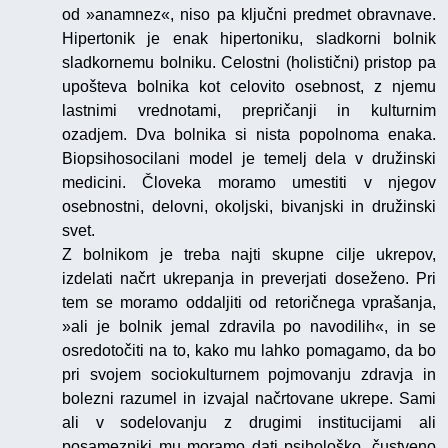
od »anamnez«, niso pa ključni predmet obravnave.
Hipertonik je enak hipertoniku, sladkorni bolnik
sladkornemu bolniku. Celostni (holistični) pristop pa
upošteva bolnika kot celovito osebnost, z njemu
lastnimi vrednotami, prepričanji in kulturnim
ozadjem. Dva bolnika si nista popolnoma enaka.
Biopsihosocilani model je temelj dela v družinski
medicini. Človeka moramo umestiti v njegov
osebnostni, delovni, okoljski, bivanjski in družinski
svet.
Z bolnikom je treba najti skupne cilje ukrepov,
izdelati načrt ukrepanja in preverjati doseženo. Pri
tem se moramo oddaljiti od retoričnega vprašanja,
»ali je bolnik jemal zdravila po navodilih«, in se
osredotočiti na to, kako mu lahko pomagamo, da bo
pri svojem sociokulturnem pojmovanju zdravja in
bolezni razumel in izvajal načrtovane ukrepe. Sami
ali v sodelovanju z drugimi institucijami ali
posamezniki mu moramo dati psihološko, čustveno