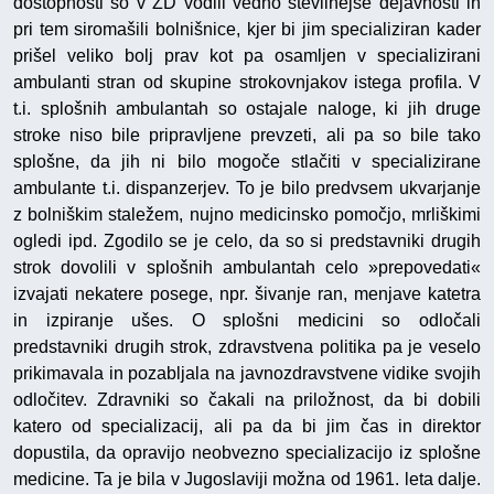
dostopnosti so v ZD vodili vedno številnejše dejavnosti in
pri tem siromašili bolnišnice, kjer bi jim specializiran kader
prišel veliko bolj prav kot pa osamljen v specializirani
ambulanti stran od skupine strokovnjakov istega profila. V
t.i. splošnih ambulantah so ostajale naloge, ki jih druge
stroke niso bile pripravljene prevzeti, ali pa so bile tako
splošne, da jih ni bilo mogoče stlačiti v specializirane
ambulante t.i. dispanzerjev. To je bilo predvsem ukvarjanje
z bolniškim staležem, nujno medicinsko pomočjo, mrliškimi
ogledi ipd. Zgodilo se je celo, da so si predstavniki drugih
strok dovolili v splošnih ambulantah celo »prepovedati«
izvajati nekatere posege, npr. šivanje ran, menjave katetra
in izpiranje ušes. O splošni medicini so odločali
predstavniki drugih strok, zdravstvena politika pa je veselo
prikimavala in pozabljala na javnozdravstvene vidike svojih
odločitev. Zdravniki so čakali na priložnost, da bi dobili
katero od specializacij, ali pa da bi jim čas in direktor
dopustila, da opravijo neobvezno specializacijo iz splošne
medicine. Ta je bila v Jugoslaviji možna od 1961. leta dalje.