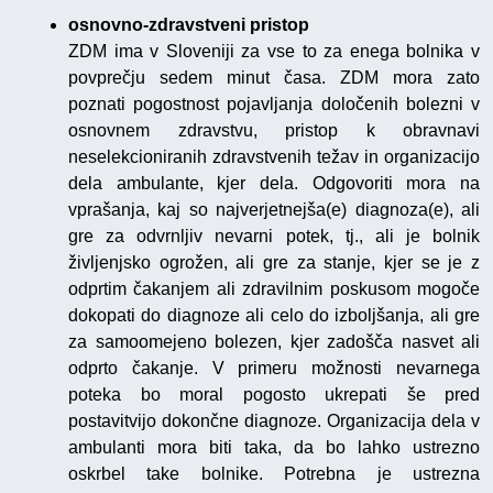
osnovno-zdravstveni pristop
ZDM ima v Sloveniji za vse to za enega bolnika v
povprečju sedem minut časa. ZDM mora zato
poznati pogostnost pojavljanja določenih bolezni v
osnovnem zdravstvu, pristop k obravnavi
neselekcioniranih zdravstvenih težav in organizacijo
dela ambulante, kjer dela. Odgovoriti mora na
vprašanja, kaj so najverjetnejša(e) diagnoza(e), ali
gre za odvrnljiv nevarni potek, tj., ali je bolnik
življenjsko ogrožen, ali gre za stanje, kjer se je z
odprtim čakanjem ali zdravilnim poskusom mogoče
dokopati do diagnoze ali celo do izboljšanja, ali gre
za samoomejeno bolezen, kjer zadošča nasvet ali
odprto čakanje. V primeru možnosti nevarnega
poteka bo moral pogosto ukrepati še pred
postavitvijo dokončne diagnoze. Organizacija dela v
ambulanti mora biti taka, da bo lahko ustrezno
oskrbel take bolnike. Potrebna je ustrezna