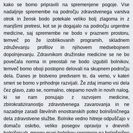
kako se bomo pripravili na spremenjene pogoje. Vse
nadaljnje spremembe na področju zdravstvenega varstva
otrok in žensk bodo potekale veliko bolj zlagoma in z
manjšimi pretresi, kot se je dogajalo na področju urgentne
medicine, saj spremembe ne bodo v praznem prostoru,
temveč po že izoblikovanih programih, skladnem
združevanju profilov in njihovem medsebojnem
dopolnjevanju. Zdravnikom družinske medicine se ne bo
povečala norma in preostali ne bodo izgubili bolnikov,
temveč bomo oboji postopno delovali na skupnem področju
dela. Danes je bistveno predvsem to, da vemo, v kateri
smeri se bomo v prihodnje razvijali. Že zdaj imamo vsi dela
čez glavo, zato se, normalno, otepamo novih in novih nalog,
ki se nam ponujajo z razvojem medicine,
zbirokratiziranostjo zdravstvenega zavarovanja in ne
nazadnje zaradi številnih enostranskih potez bolnišničnega
dela zdravstvene službe. Bolnike vedno hitreje odpuščajo v
domačo oskrbo, veliko posegov opravijo v dnevnih
bolnišnicah, mnogo manj bolnikov sprejmejo na bolnišnično