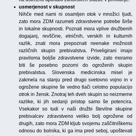
usmerjenost v skupnost
Nihče med nami ni osamljen otok v množici ljudi,
zato mora ZDM razumeti zdravstvene potrebe širše
in lokalne skupnosti. Poznati mora vplive družbenih
dogajanj, revščine, etničnih, verskih in kulturnih
razlik, znati mora prepoznati neenake možnosti
različnih skupin prebivalstva. Priveligirani imajo
praviloma boljše zdravstvene izvide, zato moramo
biti še posebno pozorni do ogroženih skupin
prebivalstva. Slovenska medicinska misel je
zakrnela na stanju pred drugo svetovno vojno in v
ogrožene skupine še vedno tlači celotno populacijo
otrok in žensk. Znotraj teh dveh skupin so neizmerne
razlike, ki jih sedanji pristop samo še potencira.
Vsekakor so tudi v naši družbi številne skupine
prebivalcev zdravstveno veliko bolj ogrožene od
drugih, zato mora ZDM kljub svojemu zaščitniškemu
odnosu do bolnika, ki ga ima pred seboj, upoštevati