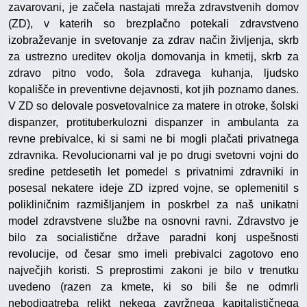
zavarovani, je začela nastajati mreža zdravstvenih domov
(ZD), v katerih so brezplačno potekali zdravstveno
izobraževanje in svetovanje za zdrav način življenja, skrb
za ustrezno ureditev okolja domovanja in kmetij, skrb za
zdravo pitno vodo, šola zdravega kuhanja, ljudsko
kopališče in preventivne dejavnosti, kot jih poznamo danes.
V ZD so delovale posvetovalnice za matere in otroke, šolski
dispanzer, protituberkulozni dispanzer in ambulanta za
revne prebivalce, ki si sami ne bi mogli plačati privatnega
zdravnika. Revolucionarni val je po drugi svetovni vojni do
sredine petdesetih let pomedel s privatnimi zdravniki in
posesal nekatere ideje ZD izpred vojne, se oplemenitil s
polikliničnim razmišljanjem in poskrbel za naš unikatni
model zdravstvene službe na osnovni ravni. Zdravstvo je
bilo za socialistične države paradni konj uspešnosti
revolucije, od česar smo imeli prebivalci zagotovo eno
največjih koristi. S preprostimi zakoni je bilo v trenutku
uvedeno (razen za kmete, ki so bili še ne odmrli
nebodigatreba relikt nekega zavržnega kapitalističnega