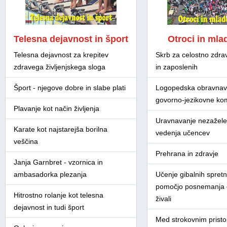
Telesna dejavnost in šport
Otroci in mla
Telesna dejavnost za krepitev
Skrb za celostno zdra
zdravega življenjskega sloga
in zaposlenih
Šport - njegove dobre in slabe plati
Logopedska obravnav
govorno-jezikovne ko
Plavanje kot način življenja
Uravnavanje nezažel
Karate kot najstarejša borilna
vedenja učencev
veščina
Prehrana in zdravje
Janja Garnbret - vzornica in
ambasadorka plezanja
Učenje gibalnih spretn
pomočjo posnemanja d
Hitrostno rolanje kot telesna
živali
dejavnost in tudi šport
Med strokovnim prist