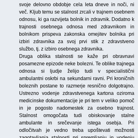
svoje delovno obdobje cela leta dneve in noči, ni
več. Kljub temu se stalnost zrcali v trajnem osebnem
odnosu, ki ga razvijeta bolnik in zdravnik. Dodatno k
trajnosti osebnega odnosa med zdravnikom in
bolnikom prispeva zakonska omejitev bolnika pri
izbiri zdravnika za svoj prvi stik z zdravstveno
službo, tj. z izbiro osebnega zdravnika.
Druga oblika stalnosti se kaže pri obravnavi
posamezne epizode neke bolezni. Te oblike trajnega
odnosa si ljudje želijo tudi v specialistični
ambulantni oskrbi na sekundarni ravni. Pri kroničnih
boleznih postane to razmerje resnično dolgotrajno.
Ustrezno vodenje zdravstvenega kartona oziroma
medicinske dokumentacije je pri tem v veliko pomoč
in je pogosto nadomestek za osebno trajnost.
Stalnost omogočata tudi obiskovanje stalne
ambulante in srečevanje istega osebja. Pri
odločitvah je vedno treba upoštevati možnosti
zagotavljanja stalnosti pri spremljanju in vodenju