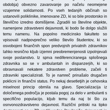
obdobja) obvezno zavarovanje po načelu neomejene
vzajemne solidarnosti. Po vseh tedanjih občinah so
ustanovili poliklinike, imenovane ZD, ki so bile prostorsko in
številčno izredno domišljene. Zgradili so številne objekte,
namenjene zdravstveni dejavnosti, ki bodo še dolgo služili
temu namenu. Na popolno medicinsko fakulteto so
vpisovali nadpovprečno veliko število študentov, ki so
osvobojeni finančnih spon predvojnih privatnih zdravnikov
lahko resnično kljub izjemni preobremenjenosti izpolnjevali
svoje poslanstvo. Iz sprva nediferenciranega splošnega
zdravnika so se v ambulantah in dispanzerjih, ki so
obravnavali nekatere zdravstven probleme, začeli ti
zdravniki specializirati. To je namreč prinašalo drugačen
poklicni in finančni status. Po nekaj desetletjih je cehovska
miselnost princip obrnila na glavo. Specializacija iz
določenega področja je postala pogoj za delo v ambulanti s
specifično populacijo, kljub temu da naj bi šlo za
osnvonozdravstveno dejavnost. Različni pritiski na tipko