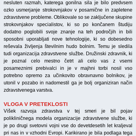
nesluten razmah, katerega gonilna sila je bilo predvsem
ozko usmerjanje strokovnjakov v posamične in zapletene
zdravstvene probleme. Oblikovale so se zaključene skupine
strokovnjakov specialistov, ki so po končanem študiju
dodatno poglobili svoje znanje na teh področjih in bili
sposobni uporabljati nove tehnologije, ki so dobesedno
reševala življenja številnim hudo bolnim. Temu je sledila
tudi organizacija zdravstvene službe. Družinski zdravnik, ki
je poznal celo mestno četrt ali celo vas z vsemi
posameznimi prebivalci in je v majhni torbi nosil vso
potrebno opremo za učinkovito obravnavno bolnikov, je
utonil v pozabo in nadomestil ga je bolj organiziran način
zdravstvenega varstva.
VLOGA V PRETEKLOSTI
Višek razvoja zdravstva v tej smeri je bil pojav
polikliničnega modela organizacije zdravstvene službe, ki
je po drugi svetovni vojni vse do devetdesetih let kraljeval
pri nas in v vzhodni Evropi. Karikirano je bila podlaga tega