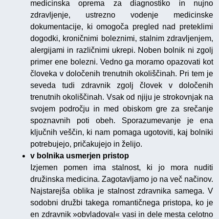
medicinska oprema za diagnostiko in nujno
zdravljenje, ustrezno vodenje medicinske
dokumentacije, ki omogoča pregled nad preteklimi
dogodki, kroničnimi boleznimi, stalnim zdravljenjem,
alergijami in različnimi ukrepi. Noben bolnik ni zgolj
primer ene bolezni. Vedno ga moramo opazovati kot
človeka v določenih trenutnih okoliščinah. Pri tem je
seveda tudi zdravnik zgolj človek v določenih
trenutnih okoliščinah. Vsak od njiju je strokovnjak na
svojem področju in med obiskom gre za srečanje
spoznavnih poti obeh. Sporazumevanje je ena
ključnih veščin, ki nam pomaga ugotoviti, kaj bolniki
potrebujejo, pričakujejo in želijo.
v bolnika usmerjen pristop
Izjemen pomen ima stalnost, ki jo mora nuditi
družinska medicina. Zagotavljamo jo na več načinov.
Najstarejša oblika je stalnost zdravnika samega. V
sodobni družbi takega romantičnega pristopa, ko je
en zdravnik »obvladoval« vasi in dele mesta celotno