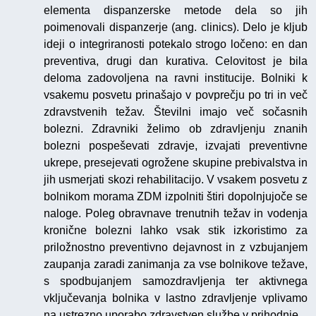
elementa dispanzerske metode dela so jih
poimenovali dispanzerje (ang. clinics). Delo je kljub
ideji o integriranosti potekalo strogo ločeno: en dan
preventiva, drugi dan kurativa. Celovitost je bila
deloma zadovoljena na ravni institucije. Bolniki k
vsakemu posvetu prinašajo v povprečju po tri in več
zdravstvenih težav. Številni imajo več sočasnih
bolezni. Zdravniki želimo ob zdravljenju znanih
bolezni pospeševati zdravje, izvajati preventivne
ukrepe, presejevati ogrožene skupine prebivalstva in
jih usmerjati skozi rehabilitacijo. V vsakem posvetu z
bolnikom morama ZDM izpolniti štiri dopolnjujoče se
naloge. Poleg obravnave trenutnih težav in vodenja
kronične bolezni lahko vsak stik izkoristimo za
priložnostno preventivno dejavnost in z vzbujanjem
zaupanja zaradi zanimanja za vse bolnikove težave,
s spodbujanjem samozdravljenja ter aktivnega
vključevanja bolnika v lastno zdravljenje vplivamo
na ustrezno uporabo zdravstven službe v prihodnje.