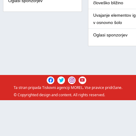
Oglasi sponzorjev
človeško bližino
Uvajanje elementov igr
v osnovno šolo
Oglasi sponzorjev
Ta stran pripada
Tiskovni agenciji MOREL
. Vse pravice pridržane.
© Copyrighted design and content. All rights reserved.