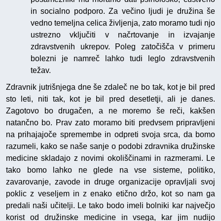
in socialno podporo. Za večino ljudi je družina še
vedno temeljna celica življenja, zato moramo tudi njo
ustrezno vključiti v načrtovanje in izvajanje
zdravstvenih ukrepov. Poleg zatočišča v primeru
bolezni je namreč lahko tudi leglo zdravstvenih
težav.
Zdravnik jutrišnjega dne še zdaleč ne bo tak, kot je bil pred
sto leti, niti tak, kot je bil pred desetletji, ali je danes.
Zagotovo bo drugačen, a ne moremo še reči, kakšen
natančno bo. Prav zato moramo biti predvsem pripravljeni
na prihajajoče spremembe in odpreti svoja srca, da bomo
razumeli, kako se naše sanje o podobi zdravnika družinske
medicine skladajo z novimi okoliščinami in razmerami. Le
tako bomo lahko ne glede na vse sisteme, politiko,
zavarovanje, zavode in druge organizacije opravljali svoj
poklic z veseljem in z enako etično držo, kot so nam ga
predali naši učitelji. Le tako bodo imeli bolniki kar največjo
korist od družinske medicine in vsega, kar jim nudijo