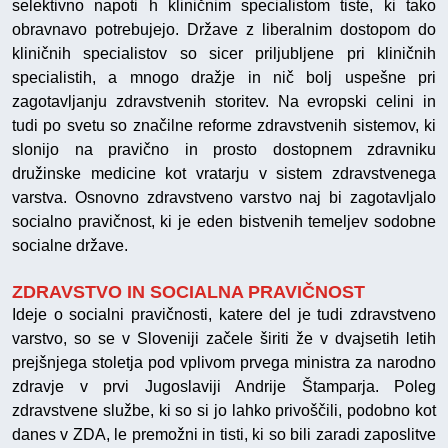
selektivno napoti h kliničnim specialistom tiste, ki tako
obravnavo potrebujejo. Države z liberalnim dostopom do
kliničnih specialistov so sicer priljubljene pri kliničnih
specialistih, a mnogo dražje in nič bolj uspešne pri
zagotavljanju zdravstvenih storitev. Na evropski celini in
tudi po svetu so značilne reforme zdravstvenih sistemov, ki
slonijo na pravično in prosto dostopnem zdravniku
družinske medicine kot vratarju v sistem zdravstvenega
varstva. Osnovno zdravstveno varstvo naj bi zagotavljalo
socialno pravičnost, ki je eden bistvenih temeljev sodobne
socialne države.
ZDRAVSTVO IN SOCIALNA PRAVIČNOST
Ideje o socialni pravičnosti, katere del je tudi zdravstveno
varstvo, so se v Sloveniji začele širiti že v dvajsetih letih
prejšnjega stoletja pod vplivom prvega ministra za narodno
zdravje v prvi Jugoslaviji Andrije Štamparja. Poleg
zdravstvene službe, ki so si jo lahko privoščili, podobno kot
danes v ZDA, le premožni in tisti, ki so bili zaradi zaposlitve