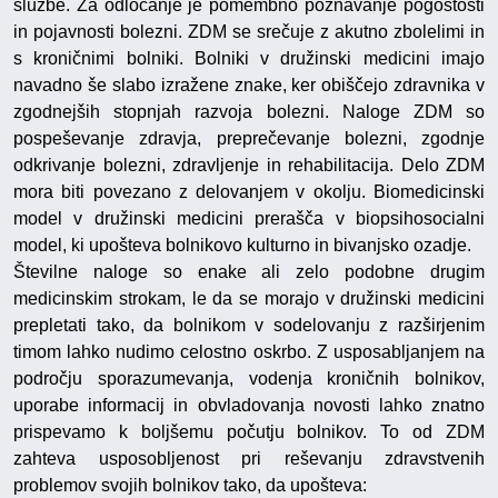
službe. Za odločanje je pomembno poznavanje pogostosti
in pojavnosti bolezni. ZDM se srečuje z akutno zbolelimi in
s kroničnimi bolniki. Bolniki v družinski medicini imajo
navadno še slabo izražene znake, ker obiščejo zdravnika v
zgodnejših stopnjah razvoja bolezni. Naloge ZDM so
pospeševanje zdravja, preprečevanje bolezni, zgodnje
odkrivanje bolezni, zdravljenje in rehabilitacija. Delo ZDM
mora biti povezano z delovanjem v okolju. Biomedicinski
model v družinski medicini prerašča v biopsihosocialni
model, ki upošteva bolnikovo kulturno in bivanjsko ozadje.
Številne naloge so enake ali zelo podobne drugim
medicinskim strokam, le da se morajo v družinski medicini
prepletati tako, da bolnikom v sodelovanju z razširjenim
timom lahko nudimo celostno oskrbo. Z usposabljanjem na
področju sporazumevanja, vodenja kroničnih bolnikov,
uporabe informacij in obvladovanja novosti lahko znatno
prispevamo k boljšemu počutju bolnikov. To od ZDM
zahteva usposobljenost pri reševanju zdravstvenih
problemov svojih bolnikov tako, da upošteva: