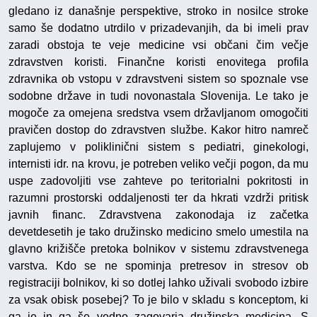
gledano iz današnje perspektive, stroko in nosilce stroke
samo še dodatno utrdilo v prizadevanjih, da bi imeli prav
zaradi obstoja te veje medicine vsi občani čim večje
zdravstven koristi. Finančne koristi enovitega profila
zdravnika ob vstopu v zdravstveni sistem so spoznale vse
sodobne države in tudi novonastala Slovenija. Le tako je
mogoče za omejena sredstva vsem državljanom omogočiti
pravičen dostop do zdravstven službe. Kakor hitro namreč
zaplujemo v poliklinični sistem s pediatri, ginekologi,
internisti idr. na krovu, je potreben veliko večji pogon, da mu
uspe zadovoljiti vse zahteve po teritorialni pokritosti in
razumni prostorski oddaljenosti ter da hkrati vzdrži pritisk
javnih financ. Zdravstvena zakonodaja iz začetka
devetdesetih je tako družinsko medicino smelo umestila na
glavno križišče pretoka bolnikov v sistemu zdravstvenega
varstva. Kdo se ne spominja pretresov in stresov ob
registraciji bolnikov, ki so dotlej lahko uživali svobodo izbire
za vsak obisk posebej? To je bilo v skladu s konceptom, ki
ga je in ga še vedno zagovarja družinska medicina. S