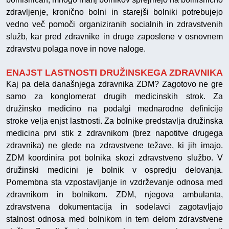
zdravljenje, kronično bolni in starejši bolniki potrebujejo
vedno več pomoči organiziranih socialnih in zdravstvenih
služb, kar pred zdravnike in druge zaposlene v osnovnem
zdravstvu polaga nove in nove naloge.
ENAJST LASTNOSTI DRUŽINSKEGA ZDRAVNIKA
Kaj pa dela današnjega zdravnika ZDM? Zagotovo ne gre
samo za konglomerat drugih medicinskih strok. Za
družinsko medicino na podalgi mednarodne definicije
stroke velja enjst lastnosti. Za bolnike predstavlja družinska
medicina prvi stik z zdravnikom (brez napotitve drugega
zdravnika) ne glede na zdravstvene težave, ki jih imajo.
ZDM koordinira pot bolnika skozi zdravstveno službo. V
družinski medicini je bolnik v ospredju delovanja.
Pomembna sta vzpostavljanje in vzdrževanje odnosa med
zdravnikom in bolnikom. ZDM, njegova ambulanta,
zdravstvena dokumentacija in sodelavci zagotavljajo
stalnost odnosa med bolnikom in tem delom zdravstvene