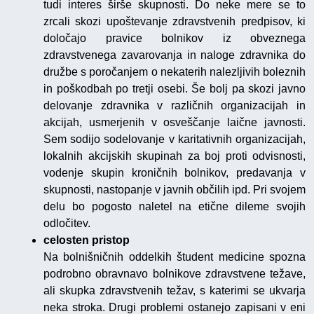
tudi interes širše skupnosti. Do neke mere se to
zrcali skozi upoštevanje zdravstvenih predpisov, ki
določajo pravice bolnikov iz obveznega
zdravstvenega zavarovanja in naloge zdravnika do
družbe s poročanjem o nekaterih nalezljivih boleznih
in poškodbah po tretji osebi. Še bolj pa skozi javno
delovanje zdravnika v različnih organizacijah in
akcijah, usmerjenih v osveščanje laične javnosti.
Sem sodijo sodelovanje v karitativnih organizacijah,
lokalnih akcijskih skupinah za boj proti odvisnosti,
vodenje skupin kroničnih bolnikov, predavanja v
skupnosti, nastopanje v javnih občilih ipd. Pri svojem
delu bo pogosto naletel na etične dileme svojih
odločitev.
celosten pristop
Na bolnišničnih oddelkih študent medicine spozna
podrobno obravnavo bolnikove zdravstvene težave,
ali skupka zdravstvenih težav, s katerimi se ukvarja
neka stroka. Drugi problemi ostanejo zapisani v eni