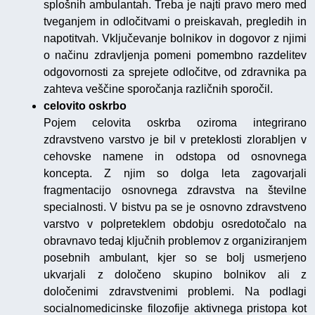
splošnih ambulantah. Treba je najti pravo mero med
tveganjem in odločitvami o preiskavah, pregledih in
napotitvah. Vključevanje bolnikov in dogovor z njimi
o načinu zdravljenja pomeni pomembno razdelitev
odgovornosti za sprejete odločitve, od zdravnika pa
zahteva veščine sporočanja različnih sporočil.
celovito oskrbo
Pojem celovita oskrba oziroma integrirano
zdravstveno varstvo je bil v preteklosti zlorabljen v
cehovske namene in odstopa od osnovnega
koncepta. Z njim so dolga leta zagovarjali
fragmentacijo osnovnega zdravstva na številne
specialnosti. V bistvu pa se je osnovno zdravstveno
varstvo v polpreteklem obdobju osredotočalo na
obravnavo tedaj ključnih problemov z organiziranjem
posebnih ambulant, kjer so se bolj usmerjeno
ukvarjali z določeno skupino bolnikov ali z
določenimi zdravstvenimi problemi. Na podlagi
socialnomedicinske filozofije aktivnega pristopa kot