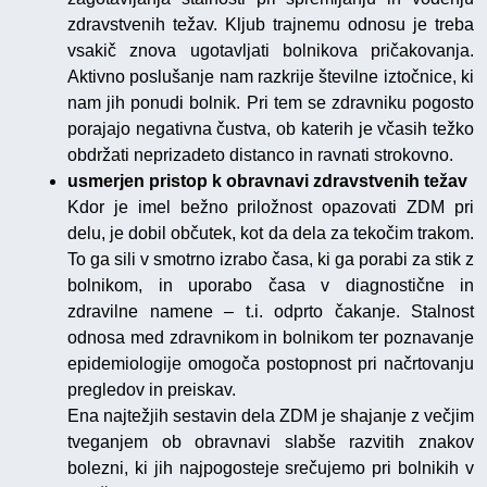
zdravstvenih težav. Kljub trajnemu odnosu je treba
vsakič znova ugotavljati bolnikova pričakovanja.
Aktivno poslušanje nam razkrije številne iztočnice, ki
nam jih ponudi bolnik. Pri tem se zdravniku pogosto
porajajo negativna čustva, ob katerih je včasih težko
obdržati neprizadeto distanco in ravnati strokovno.
usmerjen pristop k obravnavi zdravstvenih težav
Kdor je imel bežno priložnost opazovati ZDM pri
delu, je dobil občutek, kot da dela za tekočim trakom.
To ga sili v smotrno izrabo časa, ki ga porabi za stik z
bolnikom, in uporabo časa v diagnostične in
zdravilne namene – t.i. odprto čakanje. Stalnost
odnosa med zdravnikom in bolnikom ter poznavanje
epidemiologije omogoča postopnost pri načrtovanju
pregledov in preiskav.
Ena najtežjih sestavin dela ZDM je shajanje z večjim
tveganjem ob obravnavi slabše razvitih znakov
bolezni, ki jih najpogosteje srečujemo pri bolnikih v