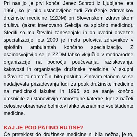
Pri nas jo je prvi končal Janez Schrott iz Ljubljane leta
1966, ko je bilo ustanovljeno tudi Združenje zdravnikov
družinske medicine (ZZDM) pri Slovenskem zdravniškem
društvu (takrat imenovano Sekcija za splošno medicino).
Sledili so mu številni zanesenjaki in ob uvedbi obvezne
specializacije leta 2000 je imela polovica zdravnikov v
splošnih ambulantah končano specializacijo. Z
osamosvojitvijo se je ZZDM lahko vključilo v mednarodne
organizacije na področju poučevanja, raziskovanja,
kakovosti in organizacije družinske medicine. V skupni
državi za to namreč ni bilo posluha. Z novim elanom so se
nadaljevala prizadevanja tudi za pouk družinske medicine
na medicinski fakulteti in 1995. so se sanje končno
uresničile z ustanovitvijo samostojne katedre, kjer z načeli
celostne obravnave bolnikov lahko seznanimo vse študente
medicine.
KAJ JE POD PATINO RUTINE?
Če preteklost do družinske medicine ni bila nežna, je to,