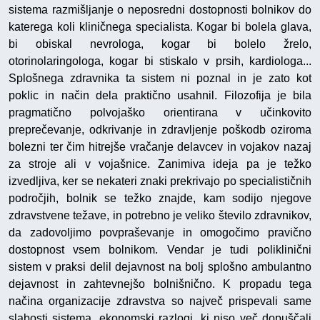
sistema razmišljanje o neposredni dostopnosti bolnikov do
katerega koli kliničnega specialista. Kogar bi bolela glava,
bi obiskal nevrologa, kogar bi bolelo žrelo,
otorinolaringologa, kogar bi stiskalo v prsih, kardiologa...
Splošnega zdravnika ta sistem ni poznal in je zato kot
poklic in način dela praktično usahnil. Filozofija je bila
pragmatično polvojaško orientirana v učinkovito
preprečevanje, odkrivanje in zdravljenje poškodb oziroma
bolezni ter čim hitrejše vračanje delavcev in vojakov nazaj
za stroje ali v vojašnice. Zanimiva ideja pa je težko
izvedljiva, ker se nekateri znaki prekrivajo po specialističnih
področjih, bolnik se težko znajde, kam sodijo njegove
zdravstvene težave, in potrebno je veliko število zdravnikov,
da zadovoljimo povpraševanje in omogočimo pravično
dostopnost vsem bolnikom. Vendar je tudi poliklinični
sistem v praksi delil dejavnost na bolj splošno ambulantno
dejavnost in zahtevnejšo bolnišnično. K propadu tega
načina organizacije zdravstva so največ prispevali same
slabosti sistema, ekonomski razlogi, ki niso več dopuščali