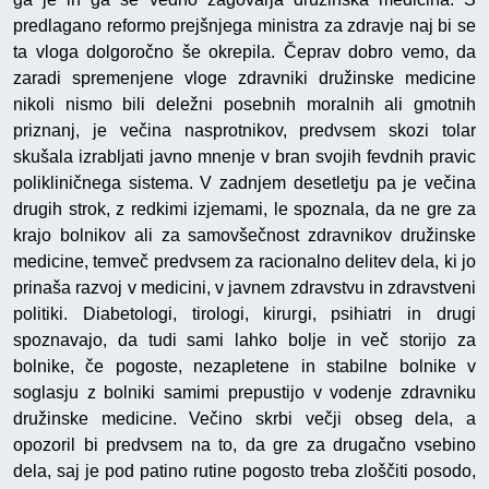
predlagano reformo prejšnjega ministra za zdravje naj bi se
ta vloga dolgoročno še okrepila. Čeprav dobro vemo, da
zaradi spremenjene vloge zdravniki družinske medicine
nikoli nismo bili deležni posebnih moralnih ali gmotnih
priznanj, je večina nasprotnikov, predvsem skozi tolar
skušala izrabljati javno mnenje v bran svojih fevdnih pravic
polikliničnega sistema. V zadnjem desetletju pa je večina
drugih strok, z redkimi izjemami, le spoznala, da ne gre za
krajo bolnikov ali za samovšečnost zdravnikov družinske
medicine, temveč predvsem za racionalno delitev dela, ki jo
prinaša razvoj v medicini, v javnem zdravstvu in zdravstveni
politiki. Diabetologi, tirologi, kirurgi, psihiatri in drugi
spoznavajo, da tudi sami lahko bolje in več storijo za
bolnike, če pogoste, nezapletene in stabilne bolnike v
soglasju z bolniki samimi prepustijo v vodenje zdravniku
družinske medicine. Večino skrbi večji obseg dela, a
opozoril bi predvsem na to, da gre za drugačno vsebino
dela, saj je pod patino rutine pogosto treba zloščiti posodo,